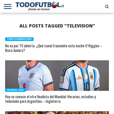
PRIMERA
DIVISIÓN
PRIMERA
SELECCIÓN
CHILENOS
FÚTBOL
ALL POSTS TAGGED "TELEVISION"
B
CHILENA
EN EL
INTERNACIONAL
MUNDO
COPA SUDAMERICANA
No va por TV abierta: ¿Qué canal transmite esta noche O´Higgins –
Boca Juniors?
MUNDIAL 2026
Hoy se conoce el otro finalista del Mundial: Horarios, estadios y
televisión para Argentina – Inglaterra