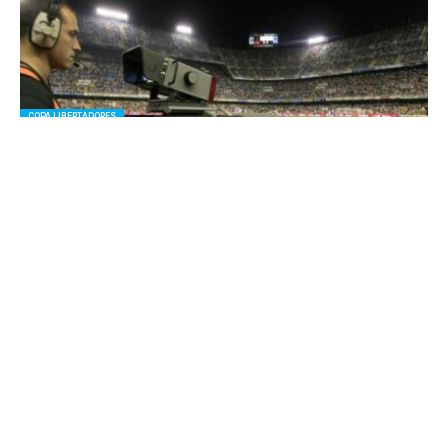
COPA LIBERTADORES
No van por Televisión abierta: esta noche juegan los tres equipos
chilenos en Copa Libertadores
DESTACADOS
Chile vs Albania: ¿Cuándo juegan,a qué hora y quién transmite el debut
de Gareca en La Roja?