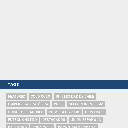
TAGS
FEATURED
COLO COLO
UNIVERSIDAD DE CHILE
UNIVERSIDAD CATÓLICA
CHILE
SELECCIÓN CHILENA
COPA LIBERTADORES
PRIMERA DIVISIÓN
PRIMERA B
FUTBOL CHILENO
DESTACADOS
UNIÓN ESPAÑOLA
PALESTINO
COPA CHILE
COPA SUDAMERICANA