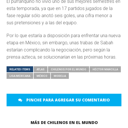
El purranquino no vivió uno de sus mejores semestres en
esta temporada, ya que en 17 partidos jugados de la
fase regular sólo anotó seis goles, una cifra menor a
sus pretensiones y a las del equipo.
Por lo que estaría a disposición para enfrentar una nueva
etapa en México, sin embargo, unas trabas de Sabah
estarían complicando la negociación, pero según la
prensa azteca, se solucionarían en las próximas horas.
RELATED ITEMS
ATLAS
CHILENOS POR EL MUNDO
HÉCTOR MANCILLA
LIGA MEXICANA
MÉXICO
MORELIA
PINCHE PARA AGREGAR SU COMENTARIO
MÁS DE CHILENOS EN EL MUNDO