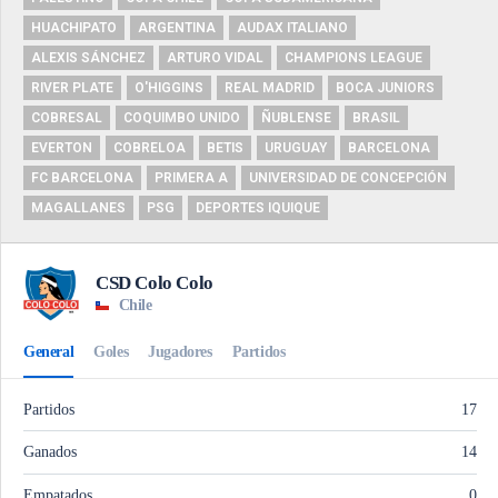
HUACHIPATO
ARGENTINA
AUDAX ITALIANO
ALEXIS SÁNCHEZ
ARTURO VIDAL
CHAMPIONS LEAGUE
RIVER PLATE
O'HIGGINS
REAL MADRID
BOCA JUNIORS
COBRESAL
COQUIMBO UNIDO
ÑUBLENSE
BRASIL
EVERTON
COBRELOA
BETIS
URUGUAY
BARCELONA
FC BARCELONA
PRIMERA A
UNIVERSIDAD DE CONCEPCIÓN
MAGALLANES
PSG
DEPORTES IQUIQUE