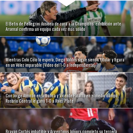
El Betis de Pellegrini ilusiona de cara a la Champions: exhibición ante
Arsenal confirma un equipo cada vez más sólido
Mientras Colo Colo lo espera, Diego Valdés sigue siendo titular y figura
en un Vélez imparable (Video del 1-0 a Independiente)
Con Jorge Almirón en la banca y Vicente Pizarro en el medio campo,
Rosario Central le ganó 1-0 a River Plate
Brayan Cortés imbatible y Argentinos Juniors completo su tercera