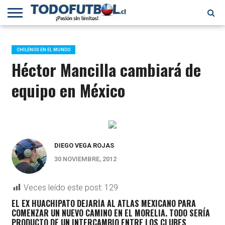
PRIMERA
DIVISIÓN
PRIMERA
SELECCIÓN
CHILENOS
FÚTBOL
B
CHILENA
EN EL
INTERNACIONAL
CHILENOS EN EL MUNDO
MUNDO
Héctor Mancilla cambiará de
equipo en México
DIEGO VEGA ROJAS
30 NOVIEMBRE, 2012
Veces leído este post:
129
EL EX HUACHIPATO DEJARÍA AL ATLAS MEXICANO PARA
COMENZAR UN NUEVO CAMINO EN EL MORELIA. TODO SERÍA
PRODUCTO DE UN INTERCAMBIO ENTRE LOS CLUBES