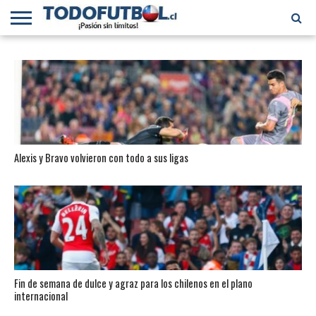
PRIMERA
DIVISIÓN
PRIMERA
SELECCIÓN
CHILENOS
FÚTBOL
B
CHILENA
EN EL
INTERNACIONAL
MUNDO
Alexis y Bravo volvieron con todo a sus ligas
Fin de semana de dulce y agraz para los chilenos en el plano
internacional