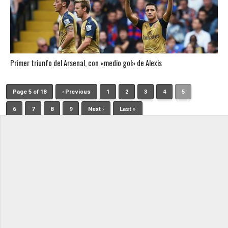
Primer triunfo del Arsenal, con «medio gol» de Alexis
Page 5 of 18
‹ Previous
1
2
3
4
5
6
7
8
9
Next ›
Last »