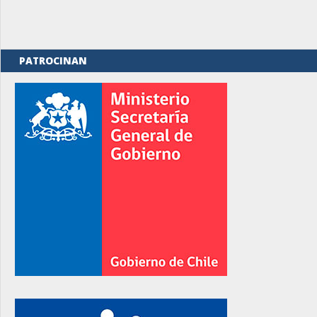
PATROCINAN
rno
rno