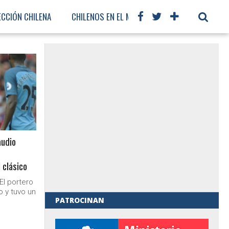
ECCIÓN CHILENA
CHILENOS EN EL MUNDO
FÚTBOL INTERNA
audio
 clásico
El portero
o y tuvo un
PATROCINAN
al de Gobierno