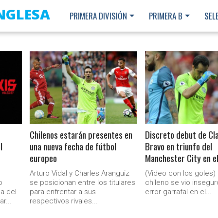
INGLESA
PRIMERA DIVISIÓN
PRIMERA B
SEL
LEER MÁS
LEER MÁS
Chilenos estarán presentes en
Discreto debut de Cl
l
una nueva fecha de fútbol
Bravo en triunfo del
europeo
Manchester City en el
Arturo Vidal y Charles Aranguiz
(Video con los goles) 
o
se posicionan entre los titulares
chileno se vio insegur
da del
para enfrentar a sus
error garrafal en el...
r...
respectivos rivales...
Ministerio Secretaría Gener