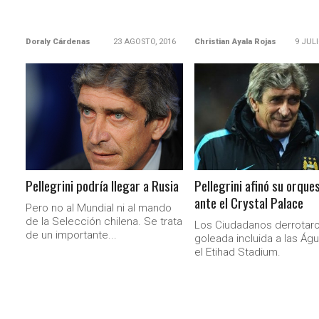
Doraly Cárdenas
23 AGOSTO, 2016
Christian Ayala Rojas
9 JULI
LEER MÁS
LEER MÁS
Pellegrini podría llegar a Rusia
Pellegrini afinó su orque
ante el Crystal Palace
Pero no al Mundial ni al mando
de la Selección chilena. Se trata
Los Ciudadanos derrotar
de un importante...
goleada incluida a las Águ
el Etihad Stadium.