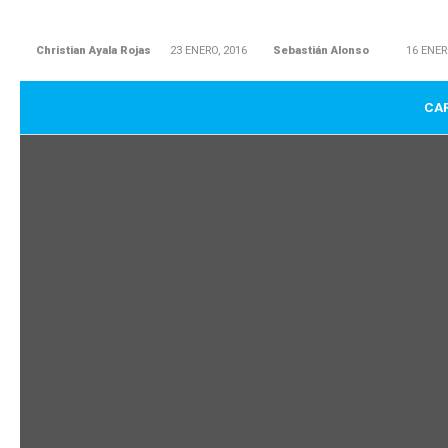
Christian Ayala Rojas
23 ENERO, 2016
Sebastián Alonso
16 ENER
CAR