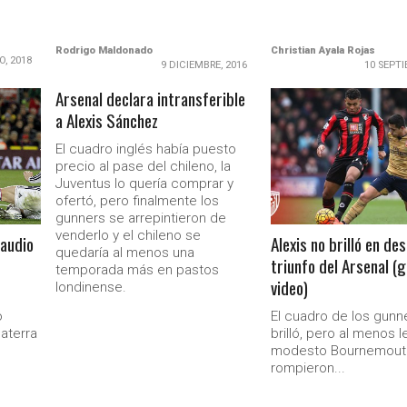
Rodrigo Maldonado
Christian Ayala Rojas
O, 2018
9 DICIEMBRE, 2016
10 SEPTI
Arsenal declara intransferible
a Alexis Sánchez
LEER MÁS
El cuadro inglés había puesto
precio al pase del chileno, la
Juventus lo quería comprar y
ofertó, pero finalmente los
gunners se arrepintieron de
venderlo y el chileno se
laudio
Alexis no brilló en de
quedaría al menos una
triunfo del Arsenal (g
Ministerio Secretaría Gener
temporada más en pastos
video)
londinense.
o
El cuadro de los gunn
laterra
brilló, pero al menos l
modesto Bournemout
rompieron...