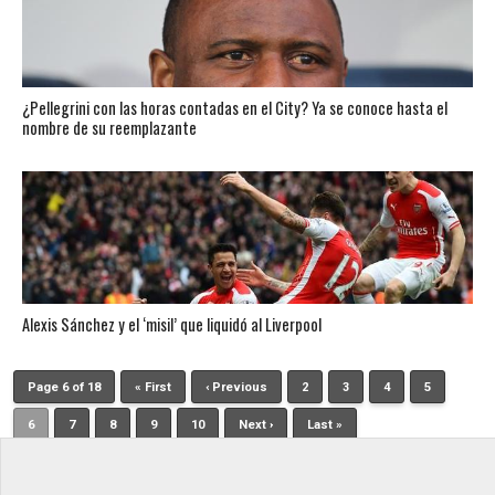
¿Pellegrini con las horas contadas en el City? Ya se conoce hasta el
nombre de su reemplazante
Alexis Sánchez y el ‘misil’ que liquidó al Liverpool
Page 6 of 18
« First
‹ Previous
2
3
4
5
6
7
8
9
10
Next ›
Last »