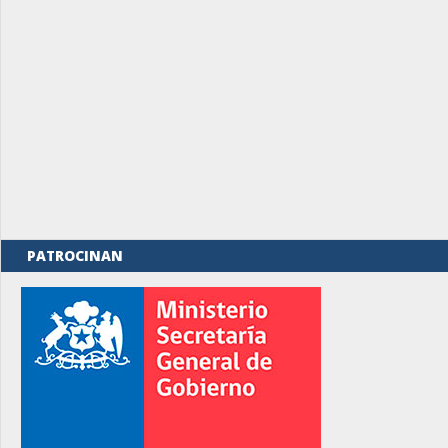
PATROCINAN
rno