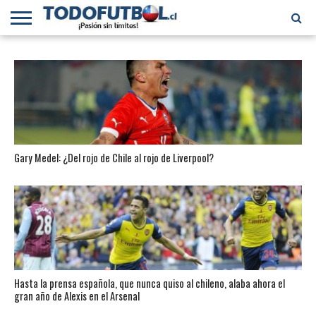
PRIMERA
DIVISIÓN
PRIMERA
SELECCIÓN
CHILENOS
FÚTBOL
B
CHILENA
EN EL
INTERNACIONAL
MUNDO
Gary Medel: ¿Del rojo de Chile al rojo de Liverpool?
Hasta la prensa española, que nunca quiso al chileno, alaba ahora el
gran año de Alexis en el Arsenal