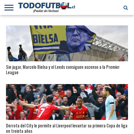
PRIMERA
DIVISIÓN
PRIMERA
SELECCIÓN
CHILENOS
FÚTBOL
B
CHILENA
EN EL
INTERNACIONAL
MUNDO
Sin jugar, Marcelo Bielsa y el Leeds consiguen ascenso a la Premier
League
Derrota del City le permite al Liverpool levantar su primera Copa de liga
en treinta años