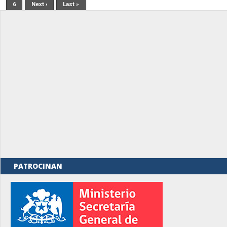
6
Next ›
Last »
PATROCINAN
rno