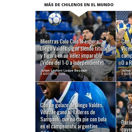
MÁS DE CHILENOS EN EL MUNDO
LEER MÁS
Mientras Colo Colo lo espera,
Con J
Diego Valdés sigue siendo titular
Vicen
y figura en un Vélez imparable
campo
(Video del 1-0 a Independiente)
0 a R
Julian Lautaro Luque Besoaín
Julian
3 AGOSTO, 2026
3 AGOS
Con un golazo de Diego Valdés,
LEER MÁS
Vélez le ganó al Talleres de
Sampaoli, que no da pie con bola
Darío
en el campeonato argentino
cayer