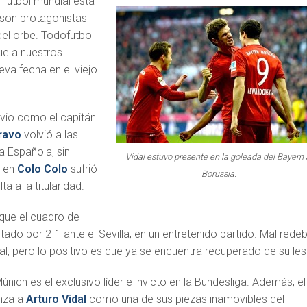
l fútbol mundial está
s son protagonistas
del orbe. Todofutbol
ue a nuestros
eva fecha en el viejo
vio como el capitán
ravo
volvió a las
a Española, sin
Vidal estuvo presente en la goleada del Bayern 
o en
Colo Colo
sufrió
Borussia.
a a la titularidad.
 que el cuadro de
ado por 2-1 ante el Sevilla, en un entretenido partido. Mal rede
al, pero lo positivo es que ya se encuentra recuperado de su les
nich es el exclusivo líder e invicto en la Bundesliga. Además, el
anza a
Arturo Vidal
como una de sus piezas inamovibles del