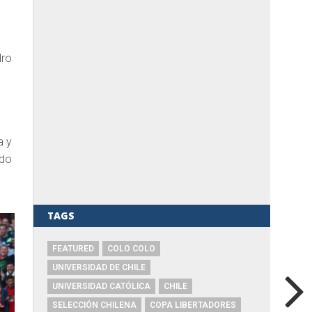
dro
a y
ndo
TAGS
FEATURED
COLO COLO
UNIVERSIDAD DE CHILE
UNIVERSIDAD CATÓLICA
CHILE
SELECCIÓN CHILENA
COPA LIBERTADORES