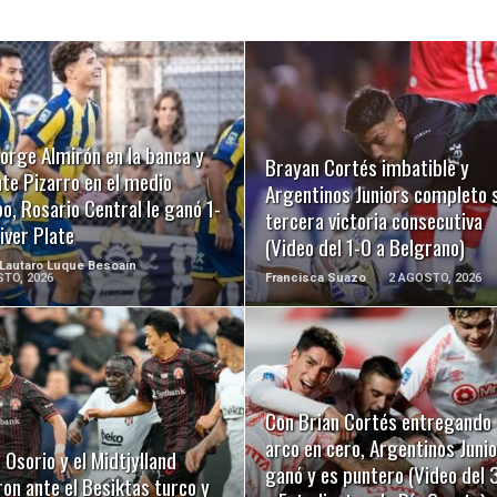
LEER MÁS
LEER MÁS
orge Almirón en la banca y
Brayan Cortés imbatible y
te Pizarro en el medio
Argentinos Juniors completo 
, Rosario Central le ganó 1-
tercera victoria consecutiva
iver Plate
(Video del 1-0 a Belgrano)
 Lautaro Luque Besoaín
TO, 2026
Francisca Suazo
2 AGOSTO, 2026
LEER MÁS
LEER MÁS
Con Brian Cortés entregando 
arco en cero, Argentinos Juni
 Osorio y el Midtjylland
ganó y es puntero (Video del 
on ante el Besiktas turco y