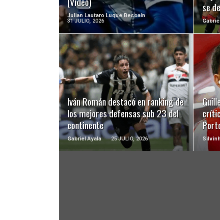
(Video)
se d
Julian Lautaro Luque Besoaín
31 JULIO, 2026
Gabrie
LEER MÁS
Iván Román destacó en ranking de
Guill
los mejores defensas sub 23 del
críti
continente
Port
Gabriel Ayala
25 JULIO, 2026
Silvin