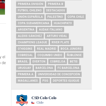
PRIMERA DIVISIÓN
PRIMERA B
FUTBOL CHILENO
DESTACADOS
UNIÓN ESPAÑOLA
PALESTINO
COPA CHILE
COPA SUDAMERICANA
HUACHIPATO
ARGENTINA
AUDAX ITALIANO
ALEXIS SÁNCHEZ
ARTURO VIDAL
CHAMPIONS LEAGUE
RIVER PLATE
O'HIGGINS
REAL MADRID
BOCA JUNIORS
COBRESAL
COQUIMBO UNIDO
ÑUBLENSE
y el
BRASIL
EVERTON
COBRELOA
BETIS
o de
URUGUAY
BARCELONA
FC BARCELONA
PRIMERA A
UNIVERSIDAD DE CONCEPCIÓN
MAGALLANES
PSG
DEPORTES IQUIQUE