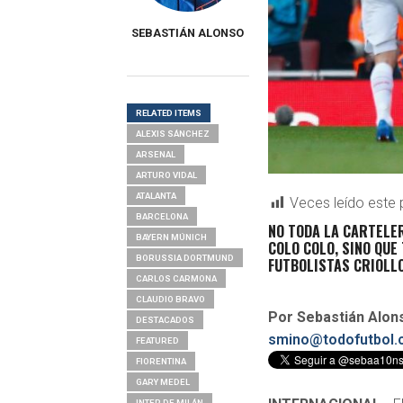
SEBASTIÁN ALONSO
RELATED ITEMS
ALEXIS SÁNCHEZ
ARSENAL
ARTURO VIDAL
ATALANTA
Veces leído este 
BARCELONA
NO TODA LA CARTELER
BAYERN MÚNICH
COLO COLO, SINO QUE
BORUSSIA DORTMUND
FUTBOLISTAS CRIOLL
CARLOS CARMONA
CLAUDIO BRAVO
Por Sebastián Alon
DESTACADOS
smino@todofutbol.c
FEATURED
FIORENTINA
GARY MEDEL
INTER DE MILÁN