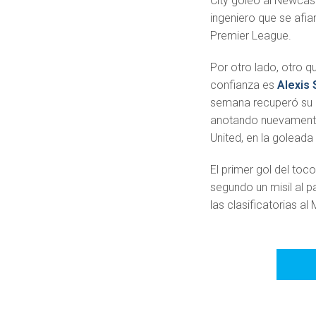
City goleó al Newcast
ingeniero que se afia
Premier League.
Por otro lado, otro q
confianza es
Alexis
semana recuperó su 
anotando nuevamente 
United, en la goleada
El primer gol del toco
segundo un misil al p
las clasificatorias al