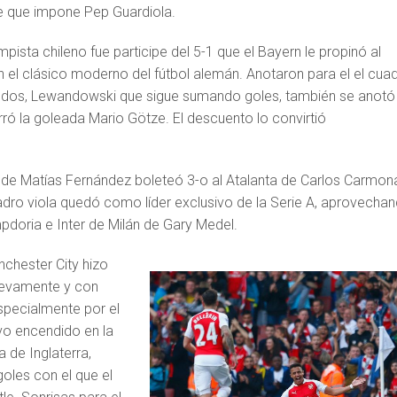
 que impone Pep Guardiola.
pista chileno fue participe del 5-1 que el Bayern le propinó al
 el clásico moderno del fútbol alemán. Anotaron para el el cua
r dos, Lewandowski que sigue sumando goles, también se anotó
ró la goleada Mario Götze. El descuento lo convirtió
a de Matías Fernández boleteó 3-o al Atalanta de Carlos Carmon
cuadro viola quedó como líder exclusivo de la Serie A, aprovecha
pdoria e Inter de Milán de Gary Medel.
nchester City hizo
nuevamente y con
specialmente por el
vo encendido en la
a de Inglaterra,
oles con el que el