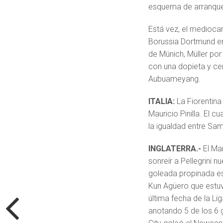
esquema de arranque
Está vez, el mediocam
Borussia Dortmund en
de Múnich, Müller po
con una dopieta y cer
Aubuameyang.
ITALIA:
La Fiorentin
Mauricio Pinilla. El 
la igualdad entre Sam
INGLATERRA.-
El Ma
sonreír a Pellegrini 
goleada propinada e
Kun Agüero que estu
última fecha de la Lig
anotando 5 de los 6 g