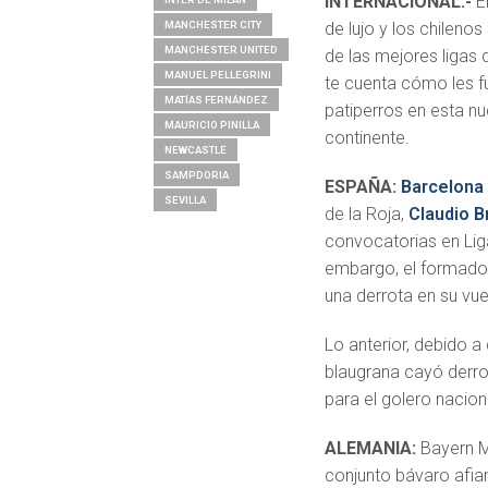
INTERNACIONAL.-
E
MANCHESTER CITY
de lujo y los chileno
MANCHESTER UNITED
de las mejores ligas 
MANUEL PELLEGRINI
te cuenta cómo les f
MATÍAS FERNÁNDEZ
patiperros en esta nu
MAURICIO PINILLA
continente.
NEWCASTLE
SAMPDORIA
ESPAÑA:
Barcelona
SEVILLA
de la Roja,
Claudio B
convocatorias en Lig
embargo, el formad
una derrota en su vuelt
Lo anterior, debido a
blaugrana cayó derrot
para el golero nacion
ALEMANIA:
Bayern Mú
conjunto bávaro afi