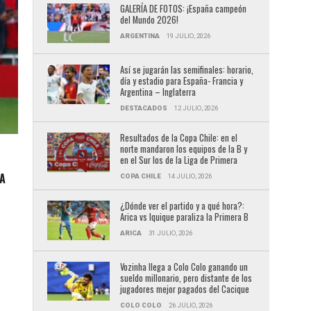
GALERÍA DE FOTOS: ¡España campeón
del Mundo 2026!
ARGENTINA
19 JULIO, 2026
Así se jugarán las semifinales: horario,
día y estadio para España- Francia y
Argentina – Inglaterra
DESTACADOS
12 JULIO, 2026
Resultados de la Copa Chile: en el
norte mandaron los equipos de la B y
en el Sur los de la Liga de Primera
 A
COPA CHILE
14 JULIO, 2026
¿Dónde ver el partido y a qué hora?:
Arica vs Iquique paraliza la Primera B
ARICA
31 JULIO, 2026
Vozinha llega a Colo Colo ganando un
sueldo millonario, pero distante de los
jugadores mejor pagados del Cacique
COLO COLO
26 JULIO, 2026