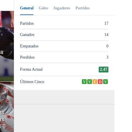
su
su
ors
3-0