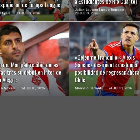
a Estudiantes de Río Cuarto)
espidieron de Europa League
Julian Lautaro Luque Besoaín
l Ayala
31 JULIO, 2026
29 JULIO, 2026
LEER MÁS
LEER MÁS
«Déjenme tranquilo»: Alexis
ermo Maripán recibió duras
Sánchez desmiente cualquier
cas tras su debut en Inter de
posibilidad de regresar ahora
o Alegre
Chile
ho Neves
24 JULIO, 2026
Marcelo Barranti
24 JULIO, 2026