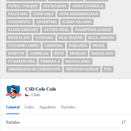
FUTBOL CHILENO
DESTACADOS
UNIÓN ESPAÑOLA
PALESTINO
COPA CHILE
COPA SUDAMERICANA
HUACHIPATO
ARGENTINA
AUDAX ITALIANO
ALEXIS SÁNCHEZ
ARTURO VIDAL
CHAMPIONS LEAGUE
RIVER PLATE
O'HIGGINS
REAL MADRID
BOCA JUNIORS
COQUIMBO UNIDO
COBRESAL
ÑUBLENSE
BRASIL
EVERTON
COBRELOA
BETIS
URUGUAY
BARCELONA
FC BARCELONA
PRIMERA A
MAGALLANES
UNIVERSIDAD DE CONCEPCIÓN
DEPORTES IQUIQUE
PSG