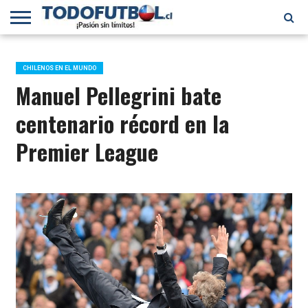
PRIMERA
DIVISIÓN
PRIMERA
SELECCIÓN
CHILENOS
FÚTBOL
B
CHILENA
EN EL
INTERNACIONAL
CHILENOS EN EL MUNDO
MUNDO
Manuel Pellegrini bate
centenario récord en la
Premier League