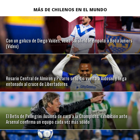
MÁS DE CHILENOS EN EL MUNDO
Con un golazo de Diego Valdes, Vélez Sarsfield le empató a Boca Juniors
(Video)
Rosario Central de Almiron y Pizarro se lo dio vuelta a Aldosivi y llega
entonado al cruce de Libertadores
El Betis de Pellegrini ilusiona de cara a la Champions: exhibición ante
Arsenal confirma un equipo cada vez más sólido