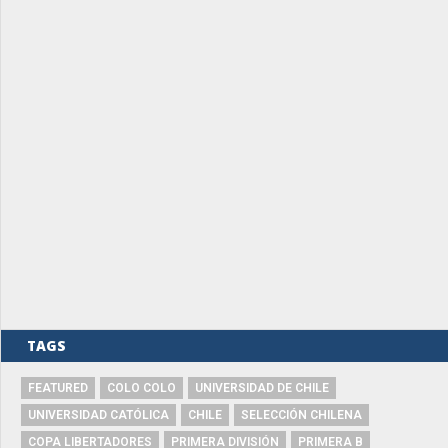
TAGS
FEATURED
COLO COLO
UNIVERSIDAD DE CHILE
UNIVERSIDAD CATÓLICA
CHILE
SELECCIÓN CHILENA
COPA LIBERTADORES
PRIMERA DIVISIÓN
PRIMERA B