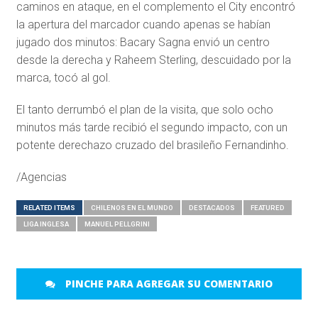
caminos en ataque, en el complemento el City encontró
la apertura del marcador cuando apenas se habían
jugado dos minutos: Bacary Sagna envió un centro
desde la derecha y Raheem Sterling, descuidado por la
marca, tocó al gol.
El tanto derrumbó el plan de la visita, que solo ocho
minutos más tarde recibió el segundo impacto, con un
potente derechazo cruzado del brasileño Fernandinho.
/Agencias
RELATED ITEMS
CHILENOS EN EL MUNDO
DESTACADOS
FEATURED
LIGA INGLESA
MANUEL PELLGRINI
PINCHE PARA AGREGAR SU COMENTARIO