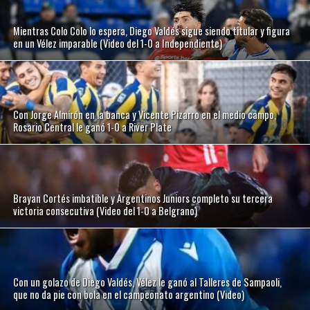
Mientras Colo Colo lo espera, Diego Valdés sigue siendo titular y figura
en un Vélez imparable (Video del 1-0 a Independiente)
Con Jorge Almirón en la banca y Vicente Pizarro en el medio campo,
Rosario Central le ganó 1-0 a River Plate
Brayan Cortés imbatible y Argentinos Juniors completo su tercera
victoria consecutiva (Video del 1-0 a Belgrano)
Con un golazo de Diego Valdés, Vélez le ganó al Talleres de Sampaoli,
que no da pie con bola en el campeonato argentino (Video)