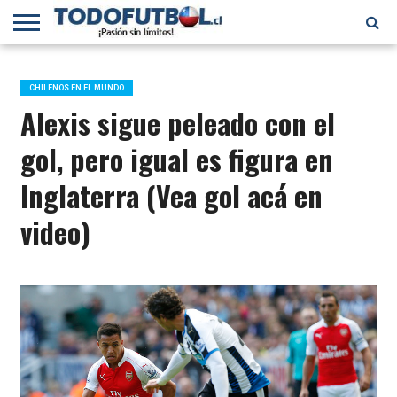
PRIMERA
DIVISIÓN
PRIMERA
SELECCIÓN
CHILENOS
FÚTBOL
B
CHILENA
EN EL
INTERNACIONAL
CHILENOS EN EL MUNDO
MUNDO
Alexis sigue peleado con el
gol, pero igual es figura en
Inglaterra (Vea gol acá en
video)