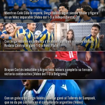
Mientras Colo Colo lo espera, Diego Valdés sigue siendo titular y figura
en un Vélez imparable (Video del 1-0 a Independiente)
Con Jorge Almirón en la banca y Vicente Pizarro en el medio campo,
Rosario Central le ganó 1-0 a River Plate
Brayan Cortés imbatible y Argentinos Juniors completo su tercera
victoria consecutiva (Video del 1-0 a Belgrano)
Con un golazo de Diego Valdés, Vélez le ganó al Talleres de Sampaoli,
que no da pie con bola en el campeonato argentino (Video)