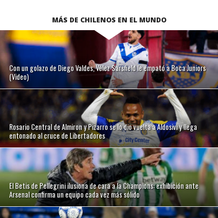
MÁS DE CHILENOS EN EL MUNDO
Con un golazo de Diego Valdes, Vélez Sarsfield le empató a Boca Juniors
(Video)
Rosario Central de Almiron y Pizarro se lo dio vuelta a Aldosivi y llega
entonado al cruce de Libertadores
El Betis de Pellegrini ilusiona de cara a la Champions: exhibición ante
Arsenal confirma un equipo cada vez más sólido