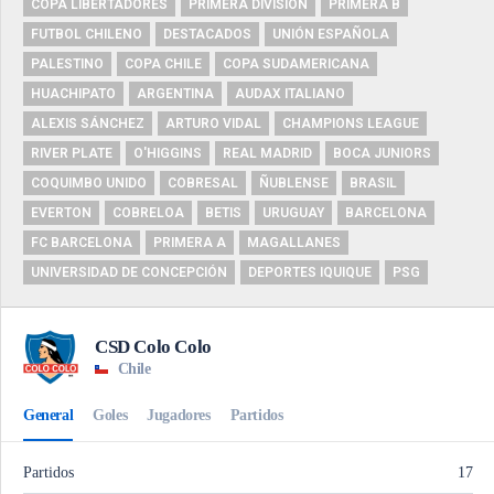
COPA LIBERTADORES
PRIMERA DIVISIÓN
PRIMERA B
FUTBOL CHILENO
DESTACADOS
UNIÓN ESPAÑOLA
PALESTINO
COPA CHILE
COPA SUDAMERICANA
HUACHIPATO
ARGENTINA
AUDAX ITALIANO
ALEXIS SÁNCHEZ
ARTURO VIDAL
CHAMPIONS LEAGUE
RIVER PLATE
O'HIGGINS
REAL MADRID
BOCA JUNIORS
COQUIMBO UNIDO
COBRESAL
ÑUBLENSE
BRASIL
EVERTON
COBRELOA
BETIS
URUGUAY
BARCELONA
FC BARCELONA
PRIMERA A
MAGALLANES
UNIVERSIDAD DE CONCEPCIÓN
DEPORTES IQUIQUE
PSG