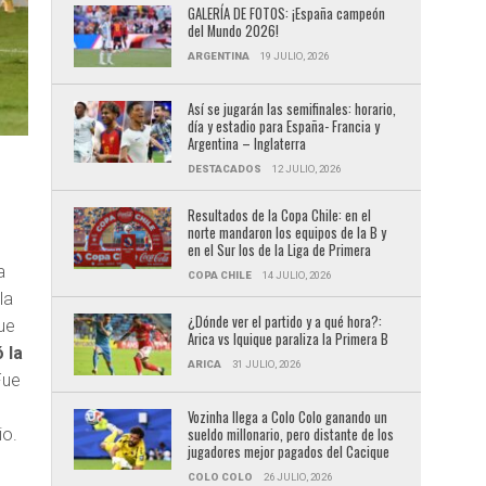
GALERÍA DE FOTOS: ¡España campeón
del Mundo 2026!
ARGENTINA
19 JULIO, 2026
Así se jugarán las semifinales: horario,
día y estadio para España- Francia y
Argentina – Inglaterra
DESTACADOS
12 JULIO, 2026
Resultados de la Copa Chile: en el
norte mandaron los equipos de la B y
en el Sur los de la Liga de Primera
a
COPA CHILE
14 JULIO, 2026
la
¿Dónde ver el partido y a qué hora?:
ue
Arica vs Iquique paraliza la Primera B
 la
ARICA
31 JULIO, 2026
Fue
Vozinha llega a Colo Colo ganando un
sueldo millonario, pero distante de los
io.
jugadores mejor pagados del Cacique
COLO COLO
26 JULIO, 2026