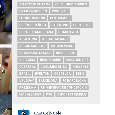
a
SELECCIÓN CHILENA
COPA LIBERTADORES
a su
PRIMERA DIVISIÓN
PRIMERA B
FUTBOL CHILENO
DESTACADOS
UNIÓN ESPAÑOLA
PALESTINO
COPA CHILE
COPA SUDAMERICANA
HUACHIPATO
ARGENTINA
AUDAX ITALIANO
ALEXIS SÁNCHEZ
ARTURO VIDAL
CHAMPIONS LEAGUE
RIVER PLATE
O'HIGGINS
REAL MADRID
BOCA JUNIORS
n
COBRESAL
COQUIMBO UNIDO
ÑUBLENSE
 el
BRASIL
EVERTON
COBRELOA
BETIS
a
URUGUAY
BARCELONA
FC BARCELONA
PRIMERA A
UNIVERSIDAD DE CONCEPCIÓN
MAGALLANES
PSG
DEPORTES IQUIQUE