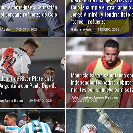
n es y cómo juega Sebastián
Colo le cumple el gran anhelo 
, el cercano refuerzo de Colo
Jorge Almirón y tendría listo 
‘tercer’ refuerzo
l Ayala
7 ENERO, 2025
Gabriel Ayala
4 ENERO, 2025
LEER MÁS
LEER MÁS
Mauricio Isla ya se entrena co
 debut de River Plate en la
Independiente: podría debutar
Argentina con Paulo Díaz de
martes con su nueva camiset
ar
Julian Lautaro Luque Besoaín
ian Ayala Rojas
29 ENERO, 2024
12 AGOSTO, 2023