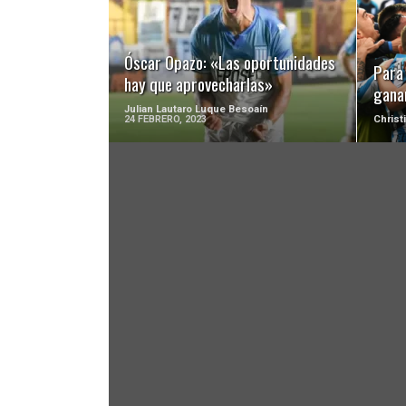
LEER MÁS
Óscar Opazo: «Las oportunidades
Para 
hay que aprovecharlas»
gana
Julian Lautaro Luque Besoaín
24 FEBRERO, 2023
Christ