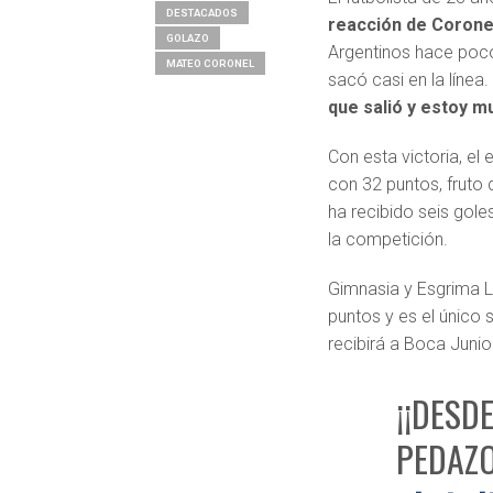
DESTACADOS
reacción de Coronel
GOLAZO
Argentinos hace poco
MATEO CORONEL
sacó casi en la líne
que salió y estoy mu
Con esta victoria, el 
con 32 puntos, fruto
ha recibido seis gole
la competición.
Gimnasia y Esgrima La
puntos y es el único
recibirá a Boca Juni
¡¡DESD
PEDAZO