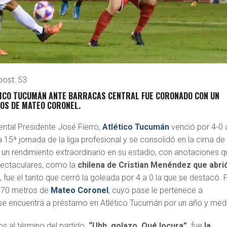
post:
53
TICO TUCUMÁN ANTE BARRACAS CENTRAL FUE CORONADO CON UN
OS DE MATEO CORONEL.
ntal Presidente José Fierro,
Atlético Tucumán
venció por 4-0 
a 15ª jornada de la liga profesional y se consolidó en la cima de 
 un rendimiento extraordinario en su estadio, con anotaciones q
pectaculares, como la
chilena de Cristian Menéndez que abrió
 fue el tanto que cerró la goleada por 4 a 0 la que se destacó. 
 70 metros de
Mateo Coronel
, cuyo pase le pertenece a
 se encuentra a préstamo en Atlético Tucumán por un año y med
os al término del partido.
“Uhh, golazo. Qué locura”,
fue
la