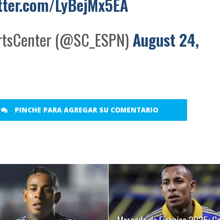
itter.com/LyBejMx5EA
tsCenter (@SC_ESPN)
August 24,
PINCHE PARA AGREGAR SU COMENTARIO
LEER MÁS
LEER MÁS
Mercado de Fichajes 2025: Co