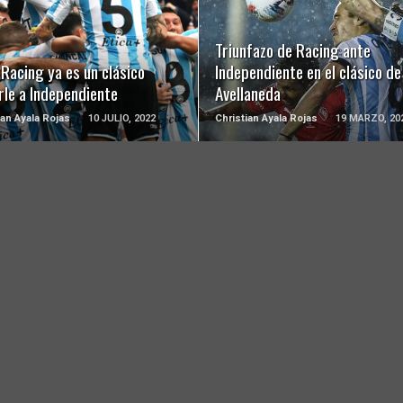
LEER MÁS
LEER MÁS
Triunfazo de Racing ante
Racing ya es un clásico
Independiente en el clásico de
rle a Independiente
Avellaneda
ian Ayala Rojas
10 JULIO, 2022
Christian Ayala Rojas
19 MARZO, 20