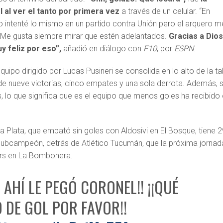
 al ver el tanto por primera vez
a través de un celular. “En
 intenté lo mismo en un partido contra Unión pero el arquero m
a. Me gusta siempre mirar que estén adelantados.
Gracias a Dio
y feliz por eso”,
añadió en diálogo con
F10
, por
ESPN
.
equipo dirigido por Lucas Pusineri se consolida en lo alto de la ta
 de nueve victorias, cinco empates y una sola derrota. Además, 
s, lo que significa que es el equipo que menos goles ha recibido
 Plata, que empató sin goles con Aldosivi en El Bosque, tiene 2
 subcampeón, detrás de Atlético Tucumán, que la próxima jornad
ors en La Bombonera.
E AHÍ LE PEGÓ CORONEL!! ¡¡QUÉ
 DE GOL POR FAVOR!!