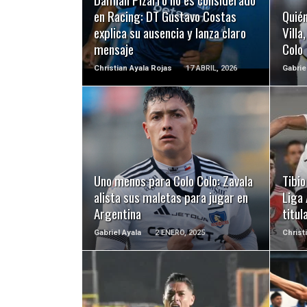
en Racing: DT Gustavo Costas
Quié
explica su ausencia y lanza claro
Villa
mensaje
Colo
Christian Ayala Rojas
17 ABRIL, 2026
Gabrie
LEER MÁS
Uno menos para Colo Colo: Zavala
Tibio
alista sus maletas para jugar en
Liga 
Argentina
titul
Gabriel Ayala
2 ENERO, 2025
Christ