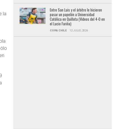
Entre San Luis y el árbitro le hicieron
e la
pasar un papelón a Universidad
Católica en Quillota (Videos del 4-0 en
s
el Lucio Fariña)
COPA CHILE
12 JULIO, 2026
bla
sólo
 en
9
a