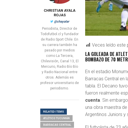
CHRISTIAN AYALA
ROJAS
@chayalar
Periodista, Director de
Todofutbol.cl y fundador
de Radio Sport Chile. En
Veces leído este 
su carrera también ha
pasado por medios
LA GOLEADA DE ATLÉ
como La Tercera,
BOMBAZO DE 70 METR
Chilevisión, Canal 13, El
Mercurio, Radio Bío Bío
En el estadio Monume
y Radio Nacional entre
otros. Además es
Barracas Central en l
profesor universitario de
tabla. El Decano tuvo
periodismo.
fueron realmente es
cuenta
. Sin embargo,
una obra maestra de
RELATED ITEMS
Argentinos Juniors y
ATLÉTICO TUCUMÁN
BARRACAS CENTRAL
El futbolista de 23 añ