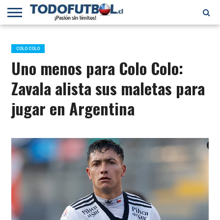
PRIMERA
DIVISIÓN
PRIMERA
SELECCIÓN
CHILENOS
FÚTBOL
B
CHILENA
EN EL
INTERNACIONAL
COLO COLO
MUNDO
Uno menos para Colo Colo:
Zavala alista sus maletas para
jugar en Argentina