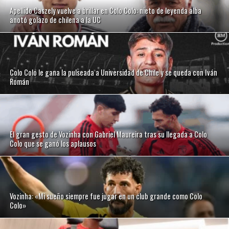
Apellido Caszely vuelve a brillar en Colo Colo: nieto de leyenda alba
anotó golazo de chilena a la UC
Colo Colo le gana la pulseada a Universidad de Chile y se queda con Iván
Román
El gran gesto de Vozinha con Gabriel Maureira tras su llegada a Colo
Colo que se ganó los aplausos
Vozinha: «Mi sueño siempre fue jugar en un club grande como Colo
Colo»