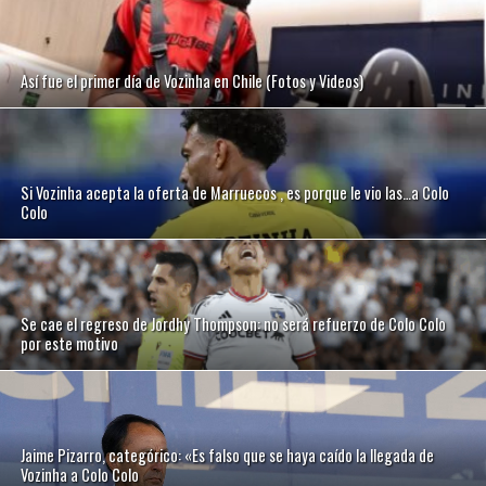
Así fue el primer día de Vozinha en Chile (Fotos y Videos)
Si Vozinha acepta la oferta de Marruecos , es porque le vio las…a Colo
Colo
Se cae el regreso de Jordhy Thompson: no será refuerzo de Colo Colo
por este motivo
Jaime Pizarro, categórico: «Es falso que se haya caído la llegada de
Vozinha a Colo Colo