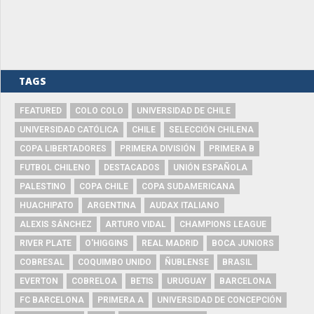
TAGS
FEATURED
COLO COLO
UNIVERSIDAD DE CHILE
UNIVERSIDAD CATÓLICA
CHILE
SELECCIÓN CHILENA
COPA LIBERTADORES
PRIMERA DIVISIÓN
PRIMERA B
FUTBOL CHILENO
DESTACADOS
UNIÓN ESPAÑOLA
PALESTINO
COPA CHILE
COPA SUDAMERICANA
HUACHIPATO
ARGENTINA
AUDAX ITALIANO
ALEXIS SÁNCHEZ
ARTURO VIDAL
CHAMPIONS LEAGUE
RIVER PLATE
O'HIGGINS
REAL MADRID
BOCA JUNIORS
COBRESAL
COQUIMBO UNIDO
ÑUBLENSE
BRASIL
EVERTON
COBRELOA
BETIS
URUGUAY
BARCELONA
FC BARCELONA
PRIMERA A
UNIVERSIDAD DE CONCEPCIÓN