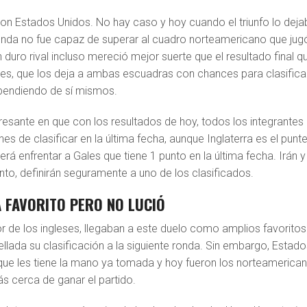
con Estados Unidos. No hay caso y hoy cuando el triunfo lo deja
 ronda no fue capaz de superar al cuadro norteamericano que jug
 duro rival incluso mereció mejor suerte que el resultado final q
les, que los deja a ambas escuadras con chances para clasifica
ependiendo de sí mismos.
resante en que con los resultados de hoy, todos los integrantes 
es de clasificar en la última fecha, aunque Inglaterra es el punt
rá enfrentar a Gales que tiene 1 punto en la última fecha. Irán y
to, definirán seguramente a uno de los clasificados.
 FAVORITO PERO NO LUCIÓ
r de los ingleses, llegaban a este duelo como amplios favoritos
llada su clasificación a la siguiente ronda. Sin embargo, Estado
ue les tiene la mano ya tomada y hoy fueron los norteamerica
s cerca de ganar el partido.