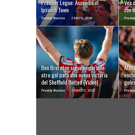
Premier Legue: Ascendió el
Vea 
Ipswich Town
con 
Freddy Bustos
2 MAYO, 2026
Fredd
LEER MÁS
Ben Brereton sigue imparable:
Aten
otro gol para una nueva victoria
ench
del Sheffield United (Video)
goles
Freddy Bustos
2 MARZO, 2025
Fredd