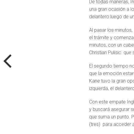
De todas maneras, In
una gran ocasión a l
delantero luego de un
Al pasar los minutos
el trámite y comenzar
minutos, con un cabe
Christian Pulisic que
El segundo tiempo no
que la emoción estarí
Kane tuvo la gran opor
izquierda, el delante
Con este empate Ingl
y buscará asegurar s
que suma un punto. P
(tres) para acceder a