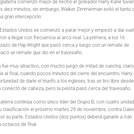
glaterra comenzó mejor de hecho el goleador Harry Kane tuvie
os diez minutos, sin embargo, Walker Zimmerman evitó el tanto 
a gran intercepción.
, Estados Unidos se comenzó a parar mejor y empezó a dar vuel
on a llegar con frecuencia al arco rival. La primera, a los 16
zazo de Haji Wright que pasó cerca y luego con un remate de
 sacó un remate que dio en el travesaño.
 fue muy atractivo, con mucho juego de mitad de cancha, claro
a al final, cuando pocos minutos del cierre del encuentro, Harry
tunidad de darle el triunfo a los ingleses, tras un tiro libre desde
ro conectó de cabeza, pero la pelota pasó cerca del travesaño.
aterra continúa como único líder del Grupo B, con cuatro unidad
u clasificación el próximo martes 29 de noviembre, contra Gales
or su parte, Estados Unidos (dos puntos) deberá ganarle a Irán
 octavos de final.