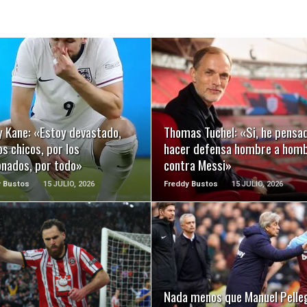
LEER MÁS
LEER MÁS
y Kane: «Estoy devastado,
Thomas Tuchel: «Si, he pensa
os chicos, por los
hacer defensa hombre a hom
onados, por todo»
contra Messi»
y Bustos
15 JULIO, 2026
Freddy Bustos
15 JULIO, 2026
LEER MÁS
LEER MÁS
Nada menos que Manuel Pelleg