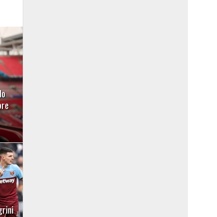
do
bre
rini