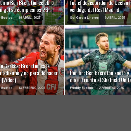
como Ben Brereton celebró
fue el descubridor de Declan R
un gol su cumpleaños 26
verdugo del Real Madrid
y Bustos
18 ABRIL, 2025
Sol Garcia Lineros
9 ABRIL, 2025
LEER MÁS
LEER MÁS
to Gareca: Brereton está
ufadísimo y no para de hacer
Por fin: Ben Brereton anotó y 
 (Video)
dio el triunfo al Sheffield Unit
y Bustos
13 FEBRERO, 2025
Freddy Bustos
2 FEBRERO, 2025