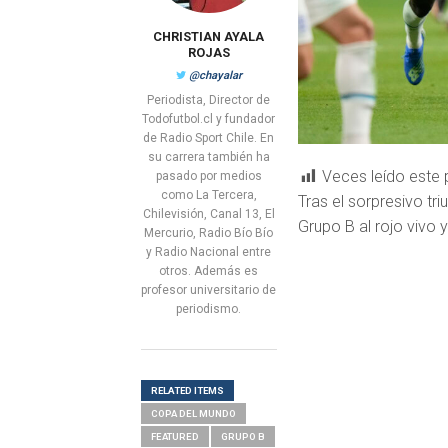
CHRISTIAN AYALA
ROJAS
@chayalar
Periodista, Director de
Todofutbol.cl y fundador
de Radio Sport Chile. En
su carrera también ha
Veces leído este 
pasado por medios
como La Tercera,
Tras el sorpresivo tr
Chilevisión, Canal 13, El
Grupo B al rojo vivo y
Mercurio, Radio Bío Bío
y Radio Nacional entre
otros. Además es
profesor universitario de
periodismo.
RELATED ITEMS
COPA DEL MUNDO
FEATURED
GRUPO B