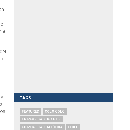
ba
ó
ue
r a
del
ero
 y
TAGS
s
nos
FEATURED
COLO COLO
UNIVERSIDAD DE CHILE
UNIVERSIDAD CATÓLICA
CHILE