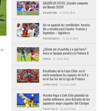
GALERÍA DE FOTOS: ¡España campeón
del Mundo 2026!
ARGENTINA
19 JULIO, 2026
Así se jugarán las semifinales: horario,
día y estadio para España- Francia y
Argentina – Inglaterra
DESTACADOS
12 JULIO, 2026
¿Dónde ver el partido y a qué hora?:
 el
Arica vs Iquique paraliza la Primera B
ARICA
31 JULIO, 2026
Resultados de la Copa Chile: en el
norte mandaron los equipos de la B y
en el Sur los de la Liga de Primera
COPA CHILE
14 JULIO, 2026
Vozinha llega a Colo Colo ganando un
sueldo millonario, pero distante de los
jugadores mejor pagados del Cacique
COLO COLO
26 JULIO, 2026