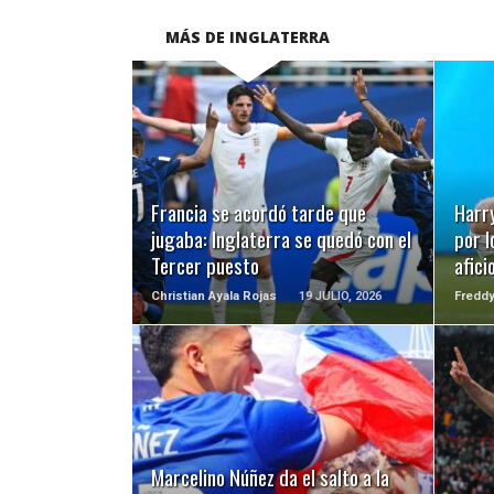
MÁS DE INGLATERRA
LEER MÁS
Francia se acordó tarde que
Harr
jugaba: Inglaterra se quedó con el
por l
Tercer puesto
afici
Christian Ayala Rojas
19 JULIO, 2026
Fredd
LEER MÁS
Marcelino Núñez da el salto a la