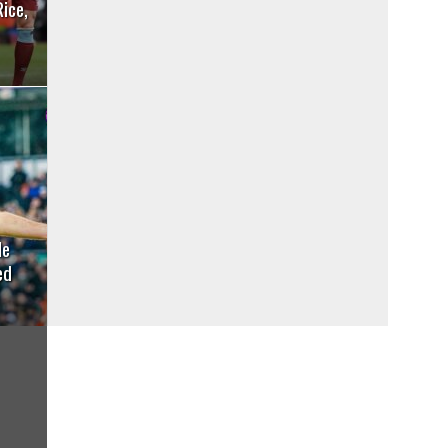
ice,
le
ed