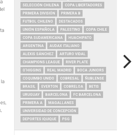
ra
SELECCIÓN CHILENA
COPA LIBERTADORES
del
PRIMERA DIVISIÓN
PRIMERA B
FUTBOL CHILENO
DESTACADOS
UNIÓN ESPAÑOLA
PALESTINO
COPA CHILE
ta
COPA SUDAMERICANA
HUACHIPATO
ARGENTINA
AUDAX ITALIANO
ALEXIS SÁNCHEZ
ARTURO VIDAL
CHAMPIONS LEAGUE
RIVER PLATE
O'HIGGINS
REAL MADRID
BOCA JUNIORS
COQUIMBO UNIDO
COBRESAL
ÑUBLENSE
 la
BRASIL
EVERTON
COBRELOA
BETIS
URUGUAY
BARCELONA
FC BARCELONA
es,
PRIMERA A
MAGALLANES
,
UNIVERSIDAD DE CONCEPCIÓN
DEPORTES IQUIQUE
PSG