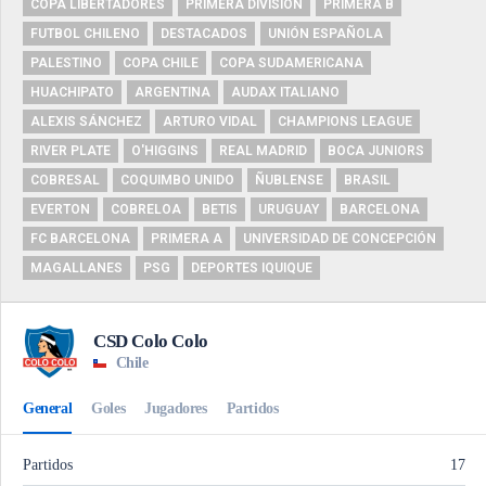
COPA LIBERTADORES
PRIMERA DIVISIÓN
PRIMERA B
FUTBOL CHILENO
DESTACADOS
UNIÓN ESPAÑOLA
PALESTINO
COPA CHILE
COPA SUDAMERICANA
HUACHIPATO
ARGENTINA
AUDAX ITALIANO
ALEXIS SÁNCHEZ
ARTURO VIDAL
CHAMPIONS LEAGUE
RIVER PLATE
O'HIGGINS
REAL MADRID
BOCA JUNIORS
COBRESAL
COQUIMBO UNIDO
ÑUBLENSE
BRASIL
EVERTON
COBRELOA
BETIS
URUGUAY
BARCELONA
FC BARCELONA
PRIMERA A
UNIVERSIDAD DE CONCEPCIÓN
MAGALLANES
PSG
DEPORTES IQUIQUE