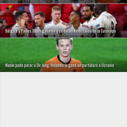
Bélgica y Países Bajos ganaron y ya están en octavos de la Eurocopa
Nadie pudo parar a De Jong: Holanda le ganó un partidazo a Ucrania