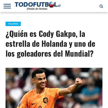
PRIMERA
DIVISIÓN
PRIMERA
SELECCIÓN
CHILENOS
FÚTBOL
B
CHILENA
EN EL
INTERNACIONAL
HOLANDA
MUNDO
¿Quién es Cody Gakpo, la
estrella de Holanda y uno de
los goleadores del Mundial?