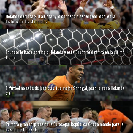
Holanda derrota 2-0 a Qatar y lo condena a ser el peor local en la
historia de los Mundiales
Ecuador le hace partido a Holanda y este Grupo se definirá en la última
fecha
El fútbol no sabe de justicias: fue mejor Senegal, pero lo ganó Holanda
2-0
Primera gran sorpresa en la Eurocopa: República Checa mandó para la
casa a los Países Bajos