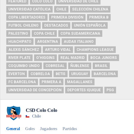
FEATURED
COLO COLO
UNIVERSIDAD DE CHILE
UNIVERSIDAD CATÓLICA
CHILE
SELECCIÓN CHILENA
COPA LIBERTADORES
PRIMERA DIVISIÓN
PRIMERA B
FUTBOL CHILENO
DESTACADOS
UNIÓN ESPAÑOLA
PALESTINO
COPA CHILE
COPA SUDAMERICANA
HUACHIPATO
ARGENTINA
AUDAX ITALIANO
ALEXIS SÁNCHEZ
ARTURO VIDAL
CHAMPIONS LEAGUE
RIVER PLATE
O'HIGGINS
REAL MADRID
BOCA JUNIORS
COQUIMBO UNIDO
COBRESAL
ÑUBLENSE
BRASIL
EVERTON
COBRELOA
BETIS
URUGUAY
BARCELONA
FC BARCELONA
PRIMERA A
MAGALLANES
UNIVERSIDAD DE CONCEPCIÓN
DEPORTES IQUIQUE
PSG