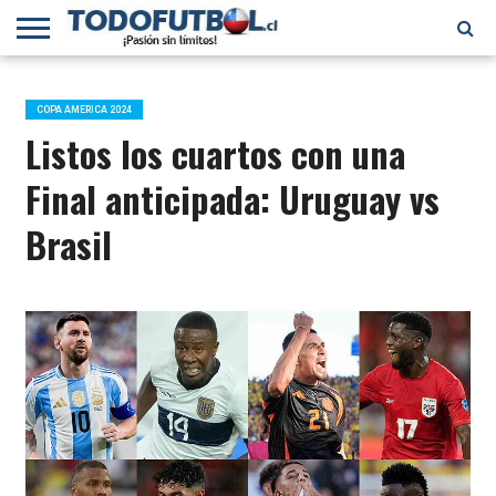
PRIMERA
DIVISIÓN
PRIMERA
SELECCIÓN
CHILENOS
FÚTBOL
B
CHILENA
EN EL
INTERNACIONAL
COPA AMERICA 2024
MUNDO
Listos los cuartos con una
Final anticipada: Uruguay vs
Brasil