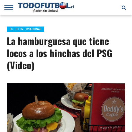
PRIMERA
DIVISIÓN
PRIMERA
SELECCIÓN
CHILENOS
FÚTBOL
B
CHILENA
EN EL
INTERNACIONAL
FÚTBOL INTERNACIONAL
MUNDO
La hamburguesa que tiene
locos a los hinchas del PSG
(Video)