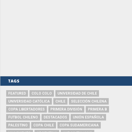
TAGS
FEATURED
COLO COLO
UNIVERSIDAD DE CHILE
UNIVERSIDAD CATÓLICA
CHILE
SELECCIÓN CHILENA
COPA LIBERTADORES
PRIMERA DIVISIÓN
PRIMERA B
FUTBOL CHILENO
DESTACADOS
UNIÓN ESPAÑOLA
PALESTINO
COPA CHILE
COPA SUDAMERICANA