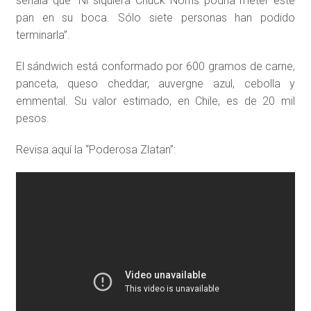
señala que “Ni siquiera Chuck Norris podría meter este
pan en su boca. Sólo siete personas han podido
terminarla”.
El sándwich está conformado por 600 gramos de carne,
panceta, queso cheddar, auvergne azul, cebolla y
emmental. Su valor estimado, en Chile, es de 20 mil
pesos.
Revisa aquí la “Poderosa Zlatan”: