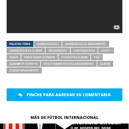
RELATED ITEMS
HAMBURGUESA
HAMBURGUESA IBRAHIMOVIC
HAMBURGUESA ZLATAN
IBRAHIMOVIC
LIGA FRANCESA
LIGUE 1
PARÍS
PARIS SAINT-GERMAIN
PODEROSA ZLATAN
PSG
SÁNDWICH DODDY'S
VIDEO HAMBURGUESA IBRAHIMOVIC
ZLATAN
ZLATAN IBRAHIMOVIC
PINCHE PARA AGREGAR SU COMENTARIO
MÁS DE FÚTBOL INTERNACIONAL