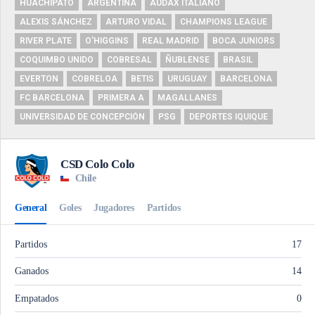
HUACHIPATO
ARGENTINA
AUDAX ITALIANO
ALEXIS SÁNCHEZ
ARTURO VIDAL
CHAMPIONS LEAGUE
RIVER PLATE
O'HIGGINS
REAL MADRID
BOCA JUNIORS
COQUIMBO UNIDO
COBRESAL
ÑUBLENSE
BRASIL
EVERTON
COBRELOA
BETIS
URUGUAY
BARCELONA
FC BARCELONA
PRIMERA A
MAGALLANES
UNIVERSIDAD DE CONCEPCIÓN
PSG
DEPORTES IQUIQUE