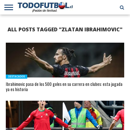
PRIMERA
DIVISIÓN
PRIMERA
SELECCIÓN
CHILENOS
FÚTBOL
ALL POSTS TAGGED "ZLATAN IBRAHIMOVIC"
B
CHILENA
EN EL
INTERNACIONAL
MUNDO
DESTACADOS
Ibrahimovic pasa de los 500 goles en su carrera en clubes: esta jugada
ya es historia