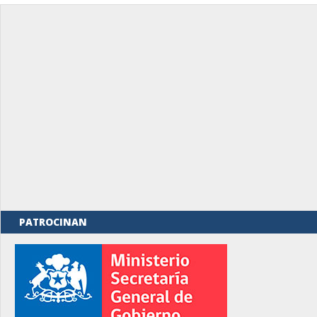
PATROCINAN
rno