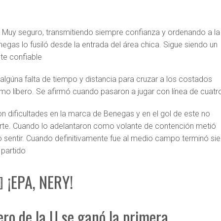
:
Muy seguro, transmitiendo siempre confianza y ordenando a la
negas lo fusiló desde la entrada del área chica. Sigue siendo un
te confiable
algúna falta de tiempo y distancia para cruzar a los costados
líbero. Se afirmó cuando pasaron a jugar con línea de cuatr
n dificultades en la marca de Benegas y en el gol de este no
rte. Cuando lo adelantaron como volante de contención metió
zo sentir. Cuando definitivamente fue al medio campo terminó si
 partido
 ¡EPA, NERY!
ero de la U se ganó la primera