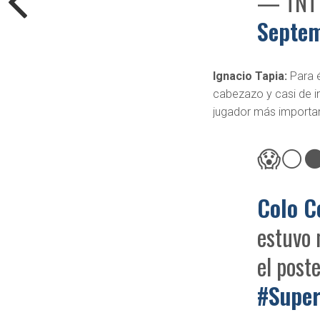
— TNT 
Septem
Ignacio Tapia:
Para é
cabezazo y casi de in
jugador más importa
😱⚪⚫ N
Colo C
estuvo 
el poste
#Super