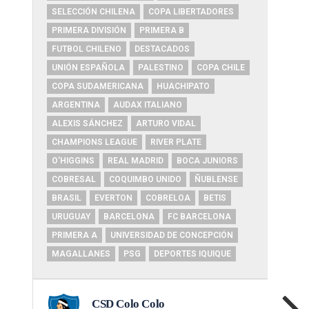
SELECCIÓN CHILENA
COPA LIBERTADORES
PRIMERA DIVISIÓN
PRIMERA B
FUTBOL CHILENO
DESTACADOS
UNIÓN ESPAÑOLA
PALESTINO
COPA CHILE
COPA SUDAMERICANA
HUACHIPATO
ARGENTINA
AUDAX ITALIANO
ALEXIS SÁNCHEZ
ARTURO VIDAL
CHAMPIONS LEAGUE
RIVER PLATE
O'HIGGINS
REAL MADRID
BOCA JUNIORS
COBRESAL
COQUIMBO UNIDO
ÑUBLENSE
BRASIL
EVERTON
COBRELOA
BETIS
URUGUAY
BARCELONA
FC BARCELONA
PRIMERA A
UNIVERSIDAD DE CONCEPCIÓN
MAGALLANES
PSG
DEPORTES IQUIQUE