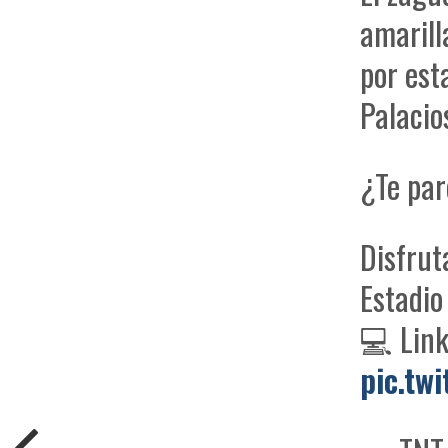
amarill
por est
Palacio
¿Te pa
Disfrut
Estadio
💻 Lin
pic.tw