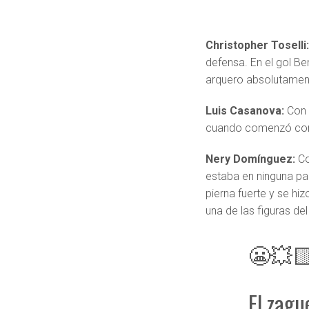
Christopher Toselli
defensa. En el gol Be
arquero absolutamen
Luis Casanova:
Con 
cuando comenzó como 
Nery Domínguez:
Co
estaba en ninguna pa
pierna fuerte y se hi
una de las figuras del
😬💥🟨
El zagu