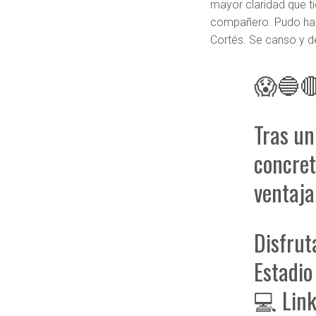
mayor claridad que t
compañero. Pudo hac
Cortés. Se canso y de
😱🔵🔴
Tras un
concret
ventaja
Disfrut
Estadio
💻 Link