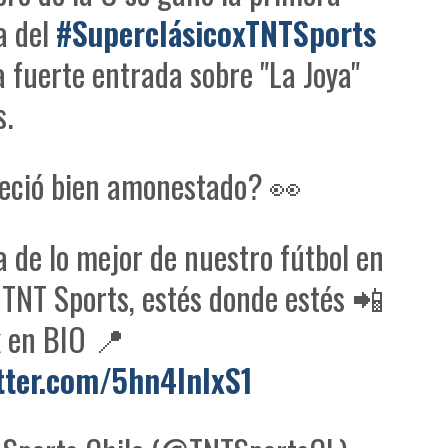
a del
#SuperclásicoxTNTSports
a fuerte entrada sobre "La Joya"
s.
reció bien amonestado? 👀
a de lo mejor de nuestro fútbol en
 TNT Sports, estés donde estés 📲
k en BIO 📍
itter.com/5hn4InIxS1