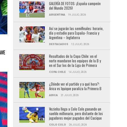
GALERÍA DE FOTOS: ¡España campeón
del Mundo 2026!
ARGENTINA
19 JULIO, 2026
Así se jugarán las semifinales: horario,
día y estadio para España- Francia y
Argentina – Inglaterra
DESTACADOS
12 JULIO, 2026
AVE
Resultados de la Copa Chile: en el
norte mandaron los equipos de la B y
en el Sur los de la Liga de Primera
COPA CHILE
14 JULIO, 2026
¿Dónde ver el partido y a qué hora?:
Arica vs Iquique paraliza la Primera B
ARICA
31 JULIO, 2026
Vozinha llega a Colo Colo ganando un
sueldo millonario, pero distante de los
jugadores mejor pagados del Cacique
COLO COLO
26 JULIO, 2026