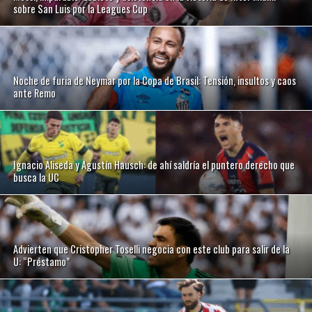
sobre San Luis por la Leagues Cup
Noche de furia de Neymar por la Copa de Brasil: Tensión, insultos y caos
ante Remo
Ignacio Aliseda y Agustín Hausch: de ahí saldría el puntero derecho que
busca la UC
Advierten que Cristopher Toselli negocia con este club para salir de la
U: “Préstamo”