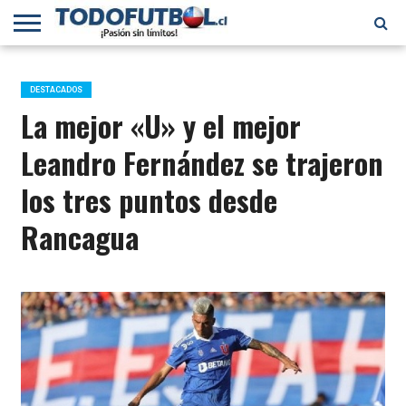
PRIMERA
DIVISIÓN
PRIMERA
SELECCIÓN
CHILENOS
FÚTBOL
B
CHILENA
EN EL
INTERNACIONAL
DESTACADOS
MUNDO
La mejor «U» y el mejor
Leandro Fernández se trajeron
los tres puntos desde
Rancagua