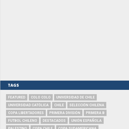
TAGS
FEATURED
COLO COLO
UNIVERSIDAD DE CHILE
UNIVERSIDAD CATÓLICA
CHILE
SELECCIÓN CHILENA
COPA LIBERTADORES
PRIMERA DIVISIÓN
PRIMERA B
FUTBOL CHILENO
DESTACADOS
UNIÓN ESPAÑOLA
PALESTINO
COPA CHILE
COPA SUDAMERICANA