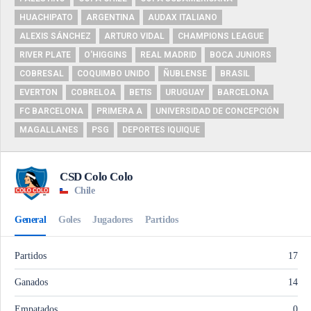
HUACHIPATO
ARGENTINA
AUDAX ITALIANO
ALEXIS SÁNCHEZ
ARTURO VIDAL
CHAMPIONS LEAGUE
RIVER PLATE
O'HIGGINS
REAL MADRID
BOCA JUNIORS
COBRESAL
COQUIMBO UNIDO
ÑUBLENSE
BRASIL
EVERTON
COBRELOA
BETIS
URUGUAY
BARCELONA
FC BARCELONA
PRIMERA A
UNIVERSIDAD DE CONCEPCIÓN
MAGALLANES
PSG
DEPORTES IQUIQUE