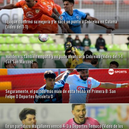
Iquique confirmó su mejoría y le sacó un punto a Cobreloa en Calama
(Video del 1-1)
Wanderers también empató y no pudo alcanzar a Cobreloa (Video del 1-1
con San Marcos)
Seguramente, el partido más malo de esta fecha en Primera B: San
Felipe 0 Deportes Recoleta 0
En un partidazo Magallanes venció 4-3 a Deportes Temuco (Video de los