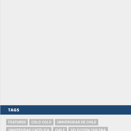
TAGS
FEATURED
COLO COLO
UNIVERSIDAD DE CHILE
UNIVERSIDAD CATÓLICA
CHILE
SELECCIÓN CHILENA