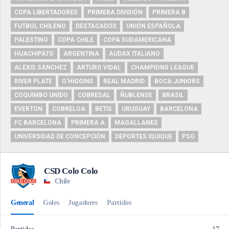
COPA LIBERTADORES
PRIMERA DIVISIÓN
PRIMERA B
FUTBOL CHILENO
DESTACADOS
UNIÓN ESPAÑOLA
PALESTINO
COPA CHILE
COPA SUDAMERICANA
HUACHIPATO
ARGENTINA
AUDAX ITALIANO
ALEXIS SÁNCHEZ
ARTURO VIDAL
CHAMPIONS LEAGUE
RIVER PLATE
O'HIGGINS
REAL MADRID
BOCA JUNIORS
COQUIMBO UNIDO
COBRESAL
ÑUBLENSE
BRASIL
EVERTON
COBRELOA
BETIS
URUGUAY
BARCELONA
FC BARCELONA
PRIMERA A
MAGALLANES
UNIVERSIDAD DE CONCEPCIÓN
DEPORTES IQUIQUE
PSG