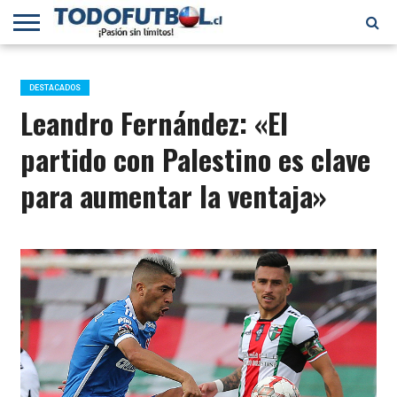
PRIMERA
DIVISIÓN
PRIMERA
SELECCIÓN
CHILENOS
FÚTBOL
B
CHILENA
EN EL
INTERNACIONAL
DESTACADOS
MUNDO
Leandro Fernández: «El
partido con Palestino es clave
para aumentar la ventaja»