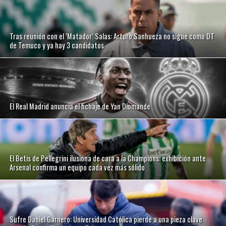
Tras reunión con el ’Matador’ Salas: Arturo Sanhueza no sigue como DT
de Temuco y ya hay 3 candidatos
El Real Madrid anuncia el fichaje de Yan Diomande
El Betis de Pellegrini ilusiona de cara a la Champions: exhibición ante
Arsenal confirma un equipo cada vez más sólido
Sufre Daniel Garnero: Universidad Católica pierde a una pieza clave