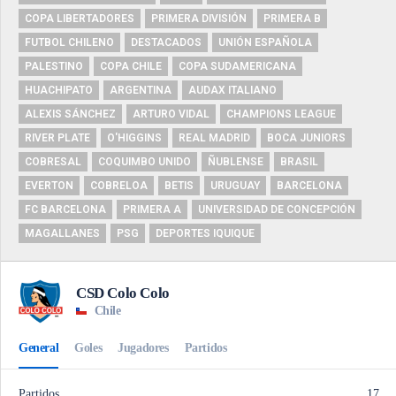
COPA LIBERTADORES
PRIMERA DIVISIÓN
PRIMERA B
FUTBOL CHILENO
DESTACADOS
UNIÓN ESPAÑOLA
PALESTINO
COPA CHILE
COPA SUDAMERICANA
HUACHIPATO
ARGENTINA
AUDAX ITALIANO
ALEXIS SÁNCHEZ
ARTURO VIDAL
CHAMPIONS LEAGUE
RIVER PLATE
O'HIGGINS
REAL MADRID
BOCA JUNIORS
COBRESAL
COQUIMBO UNIDO
ÑUBLENSE
BRASIL
EVERTON
COBRELOA
BETIS
URUGUAY
BARCELONA
FC BARCELONA
PRIMERA A
UNIVERSIDAD DE CONCEPCIÓN
MAGALLANES
PSG
DEPORTES IQUIQUE