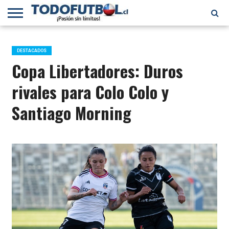
PRIMERA
DIVISIÓN
PRIMERA
SELECCIÓN
CHILENOS
FÚTBOL
B
CHILENA
EN EL
INTERNACIONAL
DESTACADOS
MUNDO
Copa Libertadores: Duros
rivales para Colo Colo y
Santiago Morning