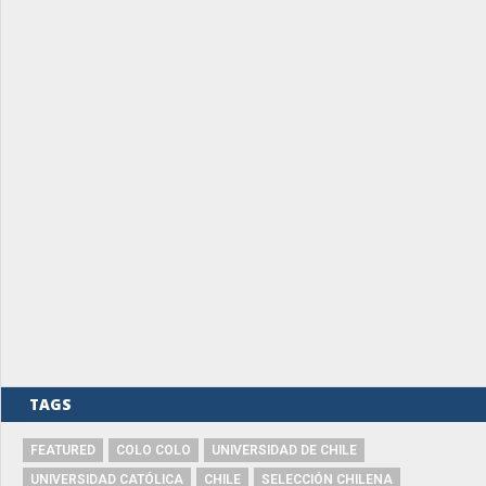
TAGS
FEATURED
COLO COLO
UNIVERSIDAD DE CHILE
UNIVERSIDAD CATÓLICA
CHILE
SELECCIÓN CHILENA