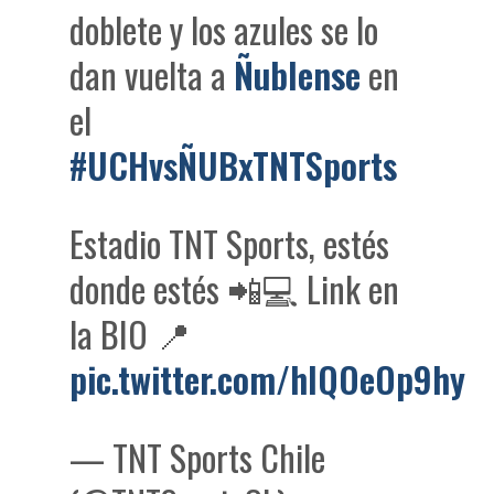
doblete y los azules se lo
dan vuelta a
Ñublense
en
el
#UCHvsÑUBxTNTSports
Estadio TNT Sports, estés
donde estés 📲💻 Link en
la BIO 📍
pic.twitter.com/hlQOeOp9hy
— TNT Sports Chile