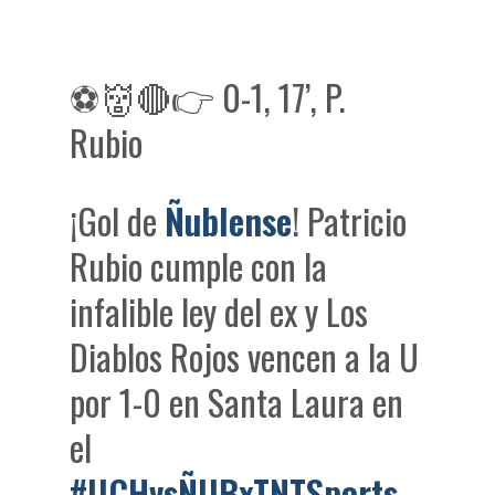
⚽️👹🔴👉 0-1, 17’, P.
Rubio
¡Gol de
Ñublense
! Patricio
Rubio cumple con la
infalible ley del ex y Los
Diablos Rojos vencen a la U
por 1-0 en Santa Laura en
el
#UCHvsÑUBxTNTSports