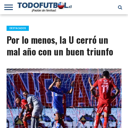
PRIMERA
DIVISIÓN
PRIMERA
SELECCIÓN
CHILENOS
FÚTBOL
B
CHILENA
EN EL
INTERNACIONAL
DESTACADOS
MUNDO
Por lo menos, la U cerró un
mal año con un buen triunfo