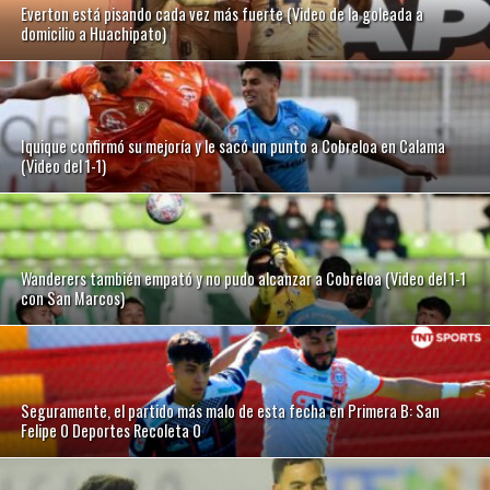
Everton está pisando cada vez más fuerte (Video de la goleada a
domicilio a Huachipato)
Iquique confirmó su mejoría y le sacó un punto a Cobreloa en Calama
(Video del 1-1)
Wanderers también empató y no pudo alcanzar a Cobreloa (Video del 1-1
con San Marcos)
Seguramente, el partido más malo de esta fecha en Primera B: San
Felipe 0 Deportes Recoleta 0