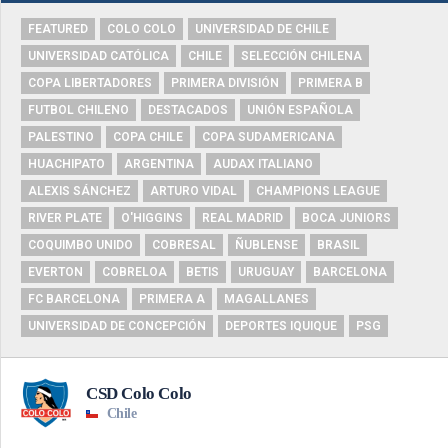
FEATURED
COLO COLO
UNIVERSIDAD DE CHILE
UNIVERSIDAD CATÓLICA
CHILE
SELECCIÓN CHILENA
COPA LIBERTADORES
PRIMERA DIVISIÓN
PRIMERA B
FUTBOL CHILENO
DESTACADOS
UNIÓN ESPAÑOLA
PALESTINO
COPA CHILE
COPA SUDAMERICANA
HUACHIPATO
ARGENTINA
AUDAX ITALIANO
ALEXIS SÁNCHEZ
ARTURO VIDAL
CHAMPIONS LEAGUE
RIVER PLATE
O'HIGGINS
REAL MADRID
BOCA JUNIORS
COQUIMBO UNIDO
COBRESAL
ÑUBLENSE
BRASIL
EVERTON
COBRELOA
BETIS
URUGUAY
BARCELONA
FC BARCELONA
PRIMERA A
MAGALLANES
UNIVERSIDAD DE CONCEPCIÓN
DEPORTES IQUIQUE
PSG