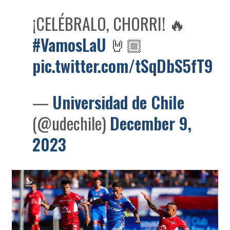
¡CELÉBRALO, CHORRI! 🔥
#VamosLaU
🤘🏼
pic.twitter.com/tSqDbS5fT9
—
Universidad de Chile
(@udechile)
December 9,
2023