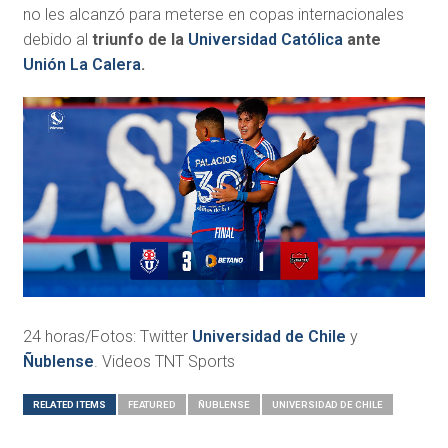
no les alcanzó para meterse en copas internacionales
debido al
triunfo de la
Universidad Católica
ante
Unión La Calera
.
24 horas/Fotos: Twitter
Universidad de Chile
y
Ñublense
. Videos TNT Sports
RELATED ITEMS
FEATURED
ÑUBLENSE
UNIVERSIDAD DE CHILE