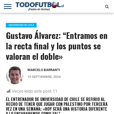
PRIMERA
DIVISIÓN
PRIMERA
SELECCIÓN
CHILENOS
FÚTBOL
B
CHILENA
EN EL
INTERNACIONAL
UNIVERSIDAD DE CHILE
MUNDO
Gustavo Álvarez: “Entramos en
la recta final y los puntos se
valoran el doble»
MARCELO BARRANTI
15 SEPTIEMBRE, 2024
Veces leído este post:
11
EL ENTRENADOR DE UNIVERSIDAD DE CHILE SE REFIRIÓ AL
HECHO DE TENER QUE JUGAR CON PALESTINO POR TERCERA
VEZ EN UNA SEMANA: «
HOY SERÁ UNA HISTORIA DIFERENTE
Y LO ENCARAREMOS COMO TAL”.