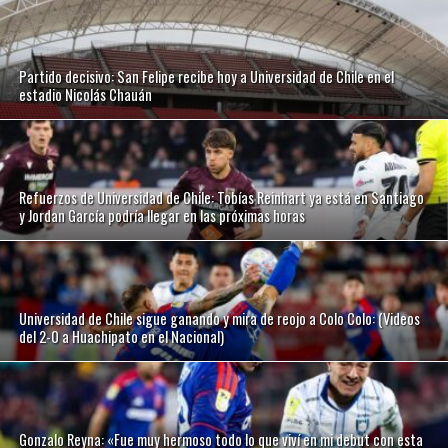
Partido decisivo: San Felipe recibe hoy a Universidad de Chile en el
estadio Nicolás Chauán
Refuerzos de Universidad de Chile: Tobías Reinhart ya está en Santiago
y Jordan García podría llegar en las próximas horas
Universidad de Chile sigue ganando y mira de reojo a Colo Colo: (Videos
del 2-0 a Huachipato en el Nacional)
Gonzalo Reyna: «Fue muy hermoso todo lo que viví en mi debut con esta