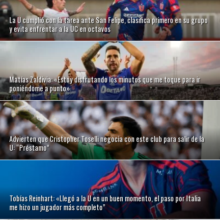
La U cumplió con la tarea ante San Felipe, clasifica primero en su grupo
y evita enfrentar a la UC en octavos
Matías Zaldivia: «Estoy disfrutando los minutos que me toque para ir
poniéndome a punto»
Advierten que Cristopher Toselli negocia con este club para salir de la
U: “Préstamo”
Tobías Reinhart: «Llegó a la U en un buen momento, el paso por Italia
me hizo un jugador más completo”