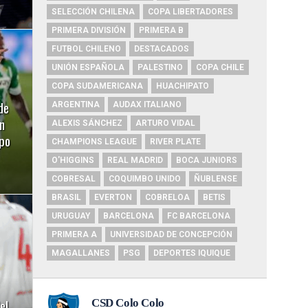
SELECCIÓN CHILENA
COPA LIBERTADORES
PRIMERA DIVISIÓN
PRIMERA B
FUTBOL CHILENO
DESTACADOS
UNIÓN ESPAÑOLA
PALESTINO
COPA CHILE
COPA SUDAMERICANA
HUACHIPATO
de
ARGENTINA
AUDAX ITALIANO
n
ALEXIS SÁNCHEZ
ARTURO VIDAL
ipo
CHAMPIONS LEAGUE
RIVER PLATE
O'HIGGINS
REAL MADRID
BOCA JUNIORS
COBRESAL
COQUIMBO UNIDO
ÑUBLENSE
BRASIL
EVERTON
COBRELOA
BETIS
URUGUAY
BARCELONA
FC BARCELONA
PRIMERA A
UNIVERSIDAD DE CONCEPCIÓN
MAGALLANES
PSG
DEPORTES IQUIQUE
el