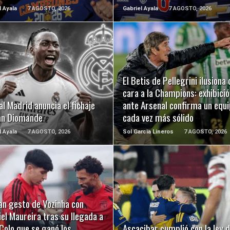
l Ayala
7 AGOSTO, 2026
Gabriel Ayala
7 AGOSTO, 2026
LEER MÁS
LEER MÁS
El Betis de Pellegrini ilusiona 
cara a la Champions: exhibició
al Madrid anuncia el fichaje
ante Arsenal confirma un equ
an Diomande
cada vez más sólido
l Ayala
7 AGOSTO, 2026
Sol Garcia Lineros
7 AGOSTO, 2026
LEER MÁS
LEER MÁS
an gesto de Vozinha con
el Maureira tras su llegada a
Colo que se ganó los
Ascacibar cumplió con la ley d