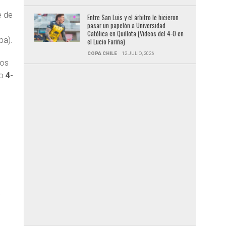
e de
Entre San Luis y el árbitro le hicieron
pasar un papelón a Universidad
Católica en Quillota (Videos del 4-0 en
ba).
el Lucio Fariña)
COPA CHILE
12 JULIO, 2026
dos
o
4-
y