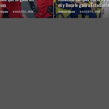
usos
ex y Boca le ganó a Estudiant
l Ayala
6 AGOSTO, 2026
Gabriel Ayala
6 AGOSTO, 2026