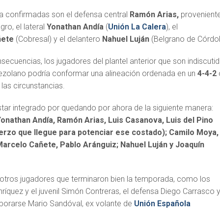
a confirmadas son el defensa central
Ramón Arias,
provenient
ro, el lateral
Yonathan Andía
(
Unión La Calera
), el
ñete
(Cobresal) y el delantero
Nahuel Luján
(Belgrano de Córdo
ecuencias, los jugadores del plantel anterior que son indiscuti
ezolano podría conformar una alineación ordenada en un
4-4-2
las circunstancias.
star integrado por quedando por ahora de la siguiente manera:
onathan Andía, Ramón Arias, Luis Casanova, Luis del Pino
erzo que llegue para potenciar ese costado); Camilo Moya,
arcelo Cañete, Pablo Aránguiz; Nahuel Luján y Joaquín
a otros jugadores que terminaron bien la temporada, como los
íquez y el juvenil Simón Contreras, el defensa Diego Carrasco 
rporarse Mario Sandóval, ex volante de
Unión Española