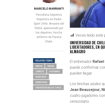
MARCELO BARRANTI
Periodista Deportivo
Reportero en Radio
Sport Chile. Amante del
fútbol, apasionado por
los deportes, hincha
Veces leído este 
enfermo de Paraná
Clube.
UNIVERSIDAD DE CHIL
LIBERTADORES, EN QU
ALMAGRO
RELATED ITEMS
El entrenador
Rafael
ANDIA
ARIAS
puede conformar con 
CAÑETE
DUDAMEL
pueden llegar.
FEATURED
SANDOVAL
Los hinchas azules qu
UNIVERSIDAD DE CHILE
Jean Beausejour, Ni
cuatro jugadores con
venezolano.