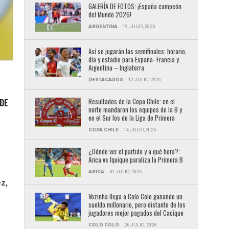
GALERÍA DE FOTOS: ¡España campeón
del Mundo 2026!
ARGENTINA
19 JULIO, 2026
Así se jugarán las semifinales: horario,
día y estadio para España- Francia y
Argentina – Inglaterra
DESTACADOS
12 JULIO, 2026
Resultados de la Copa Chile: en el
 DE
norte mandaron los equipos de la B y
en el Sur los de la Liga de Primera
COPA CHILE
14 JULIO, 2026
¿Dónde ver el partido y a qué hora?:
Arica vs Iquique paraliza la Primera B
ARICA
31 JULIO, 2026
z,
Vozinha llega a Colo Colo ganando un
sueldo millonario, pero distante de los
jugadores mejor pagados del Cacique
COLO COLO
26 JULIO, 2026