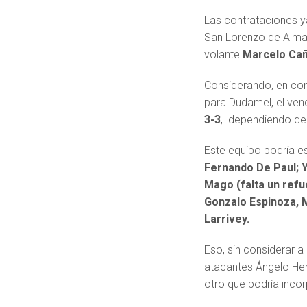
Las contrataciones y
San Lorenzo de Almag
volante
Marcelo Ca
Considerando, en cons
para Dudamel, el ven
3-3
, dependiendo de 
Este equipo podría e
Fernando De Paul; Y
Mago (falta un refu
Gonzalo Espinoza, M
Larrivey.
Eso, sin considerar 
atacantes Ángelo Henr
otro que podría inco