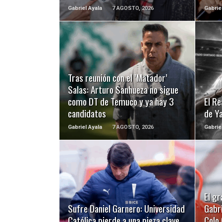
Gabriel Ayala
7 AGOSTO, 2026
Gabrie
LEER MÁS
Tras reunión con el ’Matador’
Salas: Arturo Sanhueza no sigue
como DT de Temuco y ya hay 3
El Re
candidatos
de Y
Gabriel Ayala
7 AGOSTO, 2026
Gabrie
LEER MÁS
El gr
Sufre Daniel Garnero: Universidad
Gabri
Católica pierde a una pieza clave
Colo 