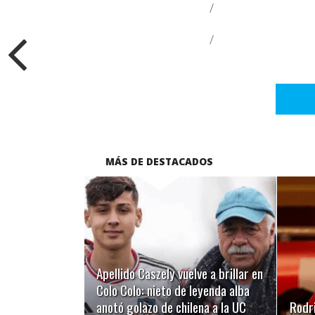
/
/
MÁS DE DESTACADOS
LEER MÁS
Apellido Caszely vuelve a brillar en
Colo Colo: nieto de leyenda alba
anotó golazo de chilena a la UC
Rodri