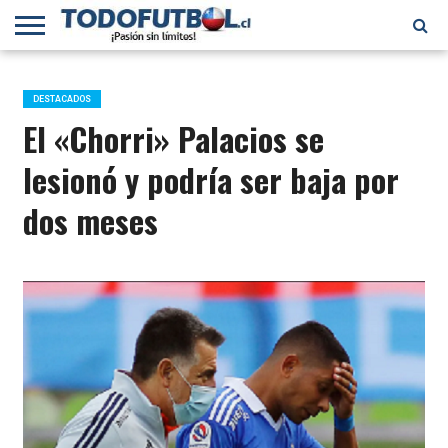
PRIMERA
DIVISIÓN
PRIMERA
SELECCIÓN
CHILENOS
FÚTBOL
B
CHILENA
EN EL
INTERNACIONAL
DESTACADOS
MUNDO
El «Chorri» Palacios se
lesionó y podría ser baja por
dos meses