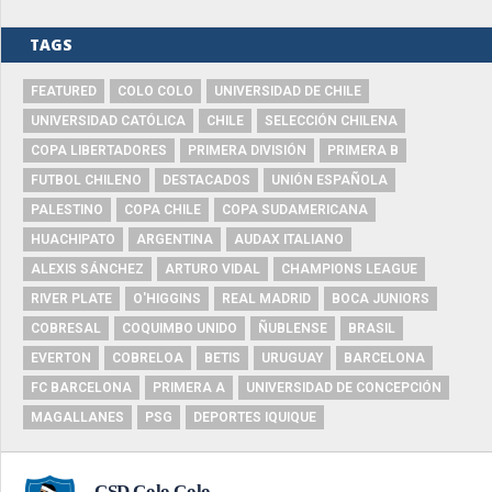
TAGS
FEATURED
COLO COLO
UNIVERSIDAD DE CHILE
UNIVERSIDAD CATÓLICA
CHILE
SELECCIÓN CHILENA
COPA LIBERTADORES
PRIMERA DIVISIÓN
PRIMERA B
FUTBOL CHILENO
DESTACADOS
UNIÓN ESPAÑOLA
PALESTINO
COPA CHILE
COPA SUDAMERICANA
HUACHIPATO
ARGENTINA
AUDAX ITALIANO
ALEXIS SÁNCHEZ
ARTURO VIDAL
CHAMPIONS LEAGUE
RIVER PLATE
O'HIGGINS
REAL MADRID
BOCA JUNIORS
COBRESAL
COQUIMBO UNIDO
ÑUBLENSE
BRASIL
EVERTON
COBRELOA
BETIS
URUGUAY
BARCELONA
FC BARCELONA
PRIMERA A
UNIVERSIDAD DE CONCEPCIÓN
MAGALLANES
PSG
DEPORTES IQUIQUE