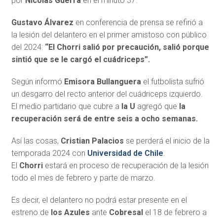
por
Nicolás Guerra
en el minuto 37.
Gustavo Álvarez
en conferencia de prensa se refirió a
la lesión del delantero en el primer amistoso con público
del 2024:
“El Chorri salió por precaución, salió porque
sintió que se le cargó el cuádriceps”.
Según informó
Emisora Bullanguera
el futbolista sufrió
un desgarro del recto anterior del cuádriceps izquierdo.
El medio partidario que cubre a
la U
agregó que
la
recuperación será de entre seis a ocho semanas.
Así las cosas,
Cristian Palacios
se perderá el inicio de la
temporada 2024 con
Universidad de Chile
.
El
Chorri
estará en proceso de recuperación de la lesión
todo el mes de febrero y parte de marzo.
Es decir, el delantero no podrá estar presente en el
estreno de
los Azules
ante
Cobresal
el 18 de febrero a