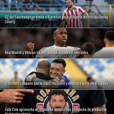
DT del Southampton blinda a Brereton ante presunto interés del Derby
County
Real Madrid y Vinícius tienen reunión decisiva el miércoles
El técnico campeón que la UdeC recuperó y debutará justo en el Clásico
Colo Colo aprovecha el fenómeno Vozinha con avalancha de productos
de merchandizing