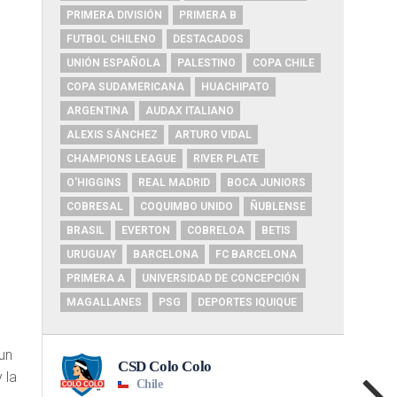
PRIMERA DIVISIÓN
PRIMERA B
FUTBOL CHILENO
DESTACADOS
UNIÓN ESPAÑOLA
PALESTINO
COPA CHILE
COPA SUDAMERICANA
HUACHIPATO
ARGENTINA
AUDAX ITALIANO
ALEXIS SÁNCHEZ
ARTURO VIDAL
CHAMPIONS LEAGUE
RIVER PLATE
O'HIGGINS
REAL MADRID
BOCA JUNIORS
COBRESAL
COQUIMBO UNIDO
ÑUBLENSE
BRASIL
EVERTON
COBRELOA
BETIS
URUGUAY
BARCELONA
FC BARCELONA
PRIMERA A
UNIVERSIDAD DE CONCEPCIÓN
MAGALLANES
PSG
DEPORTES IQUIQUE
un
 la