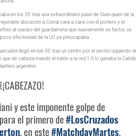
 ancha.
caba en los 25’ tras una extraordinario pase de Giani quien de la
ejorable ubicación a Corral cara a cara con el portero y el
efinió al cuerpo del guardameta que nuevamente es factor, se
 poco efectividad de la UC ya preocupaba.
arcador llegó en los 35’ tras un centro por el sector izquierdo d
i que de cabeza mandó el balón a la red 1-0 lo ganaba la Católi
elantero argentino.
¡CABEZAZO!
iani y este imponente golpe de
para el primero de
#LosCruzados
erton
, en este
#MatchdayMartes
.