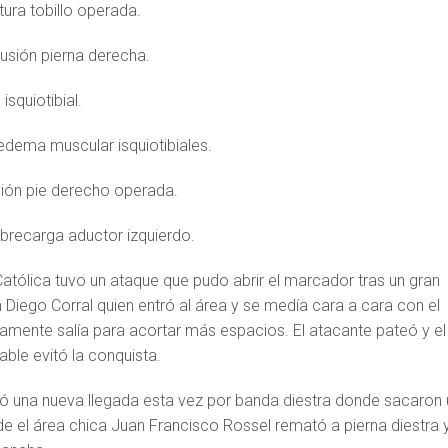
tura tobillo operada.
tusión pierna derecha.
isquiotibial.
edema muscular isquiotibiales.
ión pie derecho operada.
obrecarga aductor izquierdo.
 Católica tuvo un ataque que pudo abrir el marcador tras un gran
Diego Corral quien entró al área y se medía cara a cara con el
amente salía para acortar más espacios. El atacante pateó y el
ble evitó la conquista.
mó una nueva llegada esta vez por banda diestra donde sacaron 
e el área chica Juan Francisco Rossel remató a pierna diestra y