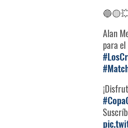
🔵🟡💥
Alan Me
para e
#LosCr
#Matc
¡Disfrut
#CopaC
Suscrí
pic.tw