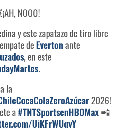
¡AH, NOOO!
dina y este zapatazo de tiro libre
l empate de
Everton
ante
uzados
, en este
hdayMartes
.
a la
hileCocaColaZeroAzúcar
2026!
bete a
#TNTSportsenHBOMax
📲
itter.com/UiKFrWUqyY