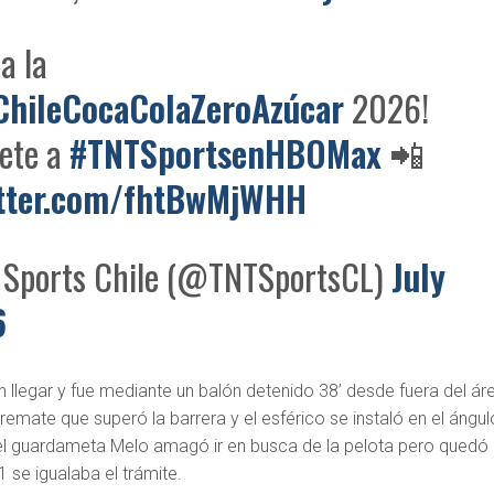
a la
hileCocaColaZeroAzúcar
2026!
bete a
#TNTSportsenHBOMax
📲
itter.com/fhtBwMjWHH
Sports Chile (@TNTSportsCL)
July
6
 llegar y fue mediante un balón detenido 38’ desde fuera del ár
emate que superó la barrera y el esférico se instaló en el ángul
, el guardameta Melo amagó ir en busca de la pelota pero quedó
1 se igualaba el trámite.