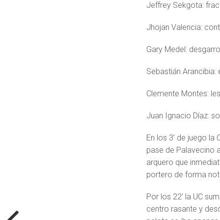
Jeffrey Sekgota: frac
Jhojan Valencia: con
Gary Medel: desgarro 
Sebastián Arancibia: 
Clemente Montes: les
Juan Ignacio Díaz: s
En los 3’ de juego la
pase de Palavecino a 
arquero que inmediat
portero de forma nota
Por los 22’ la UC su
centro rasante y desd