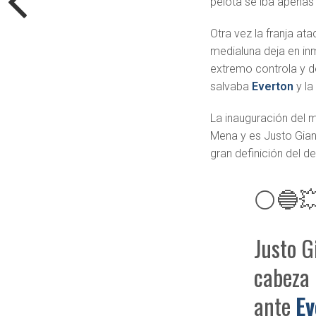
pelota se iba apenas
Otra vez la franja ata
medialuna deja en inm
extremo controla y d
salvaba
Everton
y la
La inauguración del m
Mena y es Justo Gian
gran definición del d
⚪🔵💥
Justo G
cabeza 
ante
Ev