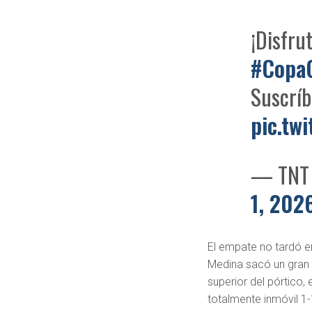
¡Disfrut
#CopaC
Suscrí
pic.tw
— TNT 
1, 202
El empate no tardó en
Medina sacó un gran r
superior del pórtico
totalmente inmóvil 1-