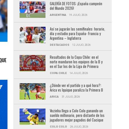
GALERÍA DE FOTOS: ¡España campeón
del Mundo 2026!
ARGENTINA
19 JULIO, 2026
Así se jugarán las semifinales: horario,
día y estadio para España- Francia y
Argentina – Inglaterra
DESTACADOS
12 JULIO, 2026
Resultados de la Copa Chile: en el
 QUE
norte mandaron los equipos de la B y
en el Sur los de la Liga de Primera
COPA CHILE
14 JULIO, 2026
¿Dónde ver el partido y a qué hora?:
Arica vs Iquique paraliza la Primera B
ARICA
31 JULIO, 2026
Vozinha llega a Colo Colo ganando un
sueldo millonario, pero distante de los
jugadores mejor pagados del Cacique
COLO COLO
26 JULIO, 2026