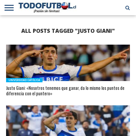
PRIMERA
DIVISIÓN
PRIMERA
SELECCIÓN
CHILENOS
FÚTBOL
ALL POSTS TAGGED "JUSTO GIANI"
B
CHILENA
EN EL
INTERNACIONAL
MUNDO
UNIVERSIDAD CATÓLICA
Justo Giani: «Nosotros tenemos que ganar, da lo mismo los puntos de
diferencia con el puntero»