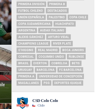
PRIMERA DIVISIÓN
PRIMERA B
FUTBOL CHILENO
DESTACADOS
UNIÓN ESPAÑOLA
PALESTINO
COPA CHILE
lli
COPA SUDAMERICANA
HUACHIPATO
ir
ARGENTINA
AUDAX ITALIANO
ALEXIS SÁNCHEZ
ARTURO VIDAL
CHAMPIONS LEAGUE
RIVER PLATE
O'HIGGINS
REAL MADRID
BOCA JUNIORS
COBRESAL
COQUIMBO UNIDO
ÑUBLENSE
BRASIL
EVERTON
COBRELOA
BETIS
URUGUAY
BARCELONA
FC BARCELONA
PRIMERA A
UNIVERSIDAD DE CONCEPCIÓN
ile
MAGALLANES
PSG
DEPORTES IQUIQUE