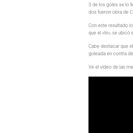
3 de los goles se lo 
dos fueron obra de Ca
Con este resultado lo
que el «tri», se ubicó
Cabe destacar que el 
goleada en contra de
Ve el vídeo de las me