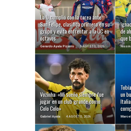
LEER MÁS
La U cumplió con la tarea ante
San Felipe, clasifica primero en su
Ignac
grupo y evita enfrentar a la UC en
de ah
octavos
que 
Gerardo Ayala Pizarro
5 AGOSTO, 2026
Nissin
LEER MÁS
Tobía
Vozinha: «Mi sueño siempre fue
un b
jugar en un club grande como
Itali
Colo Colo»
comp
Gabriel Ayala
4 AGOSTO, 2026
Marcel