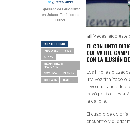
@TatanPatzke
Egresado de Periodismo
en Uniacc. Fanático del
Fútbol.
Veces leído este 
EL CONJUNTO DIRI
RELATED ITEMS
QUE VA DEL CAMPE
´FEATURED
5 A 2
CON LA ILUSIÓN D
AUDAX
CAMPEONATO
NACIONAL
Los hinchas cruzados
CATÓLICA
FRANJA
una vez finalizado el
GOLEADA
ITÁLICOS
llevó una tanda de go
cayó por 5 goles a 2
la cancha.
El cuadro de colonia 
encuentro y quedar m