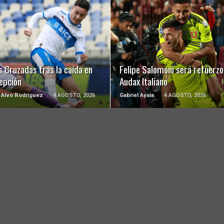
LEER MÁS
LEER MÁS
 Cruzadas tras la caída en
Felipe Salomoni será refuerzo
epción
Audax Italiano
 Alvo Rodríguez
4 AGOSTO, 2026
Gabriel Ayala
4 AGOSTO, 2026