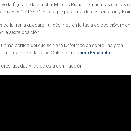
llevó la figura de la cancha, Marcos Riquelme, mientras que los o
rrasco y Cortéz. Mientras que para la visita descontaron y Noir
s de la franja quedaron undécimos en la tabla de posición, mien
 en la sexta posición.
último partido del que se tiene iunformación sobre una gran
 Católica es por la Copa Chile contra
Unión Española
.
jores jugadas y los goles a continuación: