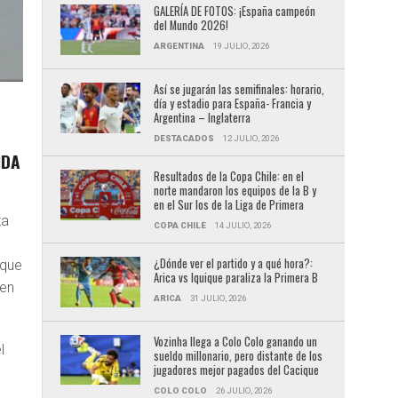
GALERÍA DE FOTOS: ¡España campeón
del Mundo 2026!
ARGENTINA
19 JULIO, 2026
Así se jugarán las semifinales: horario,
día y estadio para España- Francia y
Argentina – Inglaterra
DESTACADOS
12 JULIO, 2026
IDA
Resultados de la Copa Chile: en el
norte mandaron los equipos de la B y
en el Sur los de la Liga de Primera
za
COPA CHILE
14 JULIO, 2026
¿Dónde ver el partido y a qué hora?:
 que
Arica vs Iquique paraliza la Primera B
 en
ARICA
31 JULIO, 2026
Vozinha llega a Colo Colo ganando un
l
sueldo millonario, pero distante de los
jugadores mejor pagados del Cacique
COLO COLO
26 JULIO, 2026