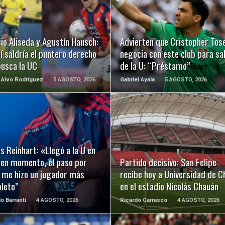
LEER MÁS
LEER MÁS
io Aliseda y Agustín Hausch:
Advierten que Cristopher Tose
í saldría el puntero derecho
negocia con este club para sal
busca la UC
de la U: “Préstamo”
 Alvo Rodríguez
5 AGOSTO, 2026
Gabriel Ayala
5 AGOSTO, 2026
LEER MÁS
LEER MÁS
s Reinhart: «Llegó a la U en
uen momento, el paso por
Partido decisivo: San Felipe
a me hizo un jugador más
recibe hoy a Universidad de Ch
leto”
en el estadio Nicolás Chauán
o Barranti
4 AGOSTO, 2026
Ricardo Carrasco
4 AGOSTO, 2026