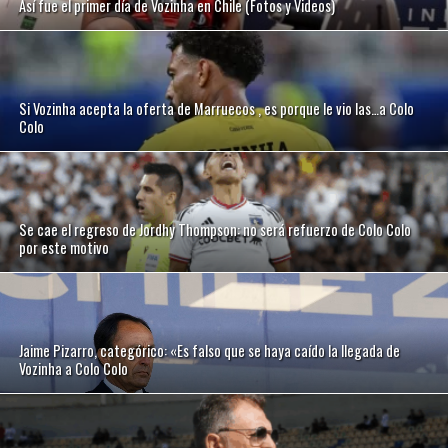
Así fue el primer día de Vozinha en Chile (Fotos y Videos)
Si Vozinha acepta la oferta de Marruecos , es porque le vio las…a Colo
Colo
Se cae el regreso de Jordhy Thompson: no será refuerzo de Colo Colo
por este motivo
Jaime Pizarro, categórico: «Es falso que se haya caído la llegada de
Vozinha a Colo Colo