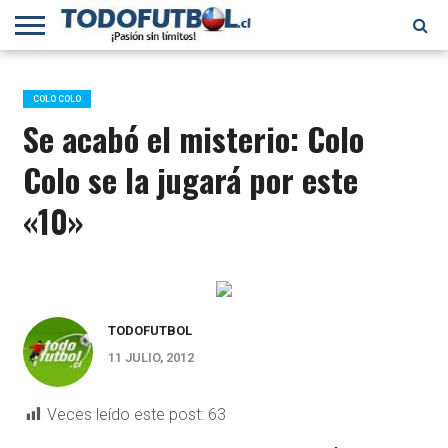
PRIMERA
DIVISIÓN
PRIMERA
SELECCIÓN
CHILENOS
FÚTBOL
B
CHILENA
EN EL
INTERNACIONAL
COLO COLO
MUNDO
Se acabó el misterio: Colo
Colo se la jugará por este
«10»
TODOFUTBOL
11 JULIO, 2012
Veces leído este post:
63