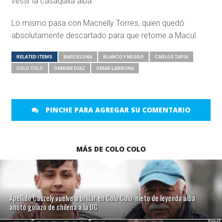
vestir la casaquilla alba.
Lo mismo pasa con Macnelly Torres, quien quedó
absolutamente descartado para que retorne a Macul.
RELATED ITEMS
BARCELONA
BLANCO Y NEGRO
CARLOS TAPIA
COLO COLO
DAMIÁN DÍAZ
OMAR LABRUNA
PINCHE PARA AGREGAR SU COMENTARIO
MÁS DE COLO COLO
Apellido Caszely vuelve a brillar en Colo Colo: nieto de leyenda alba
anotó golazo de chilena a la UC