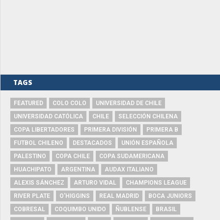
TAGS
FEATURED
COLO COLO
UNIVERSIDAD DE CHILE
UNIVERSIDAD CATÓLICA
CHILE
SELECCIÓN CHILENA
COPA LIBERTADORES
PRIMERA DIVISIÓN
PRIMERA B
FUTBOL CHILENO
DESTACADOS
UNIÓN ESPAÑOLA
PALESTINO
COPA CHILE
COPA SUDAMERICANA
HUACHIPATO
ARGENTINA
AUDAX ITALIANO
ALEXIS SÁNCHEZ
ARTURO VIDAL
CHAMPIONS LEAGUE
RIVER PLATE
O'HIGGINS
REAL MADRID
BOCA JUNIORS
COBRESAL
COQUIMBO UNIDO
ÑUBLENSE
BRASIL