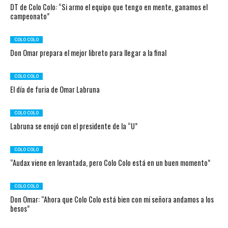
DT de Colo Colo: “Si armo el equipo que tengo en mente, ganamos el
campeonato”
COLO COLO
Don Omar prepara el mejor libreto para llegar a la final
COLO COLO
El día de furia de Omar Labruna
COLO COLO
Labruna se enojó con el presidente de la “U”
COLO COLO
“Audax viene en levantada, pero Colo Colo está en un buen momento”
COLO COLO
Don Omar: “Ahora que Colo Colo está bien con mi señora andamos a los
besos”