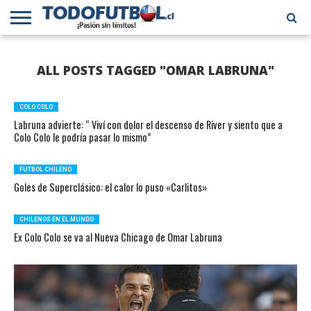
PRIMERA
DIVISIÓN
PRIMERA
SELECCIÓN
CHILENOS
FÚTBOL
ALL POSTS TAGGED "OMAR LABRUNA"
B
CHILENA
EN EL
INTERNACIONAL
MUNDO
COLO COLO
Labruna advierte: “ Viví con dolor el descenso de River y siento que a
Colo Colo le podría pasar lo mismo”
FUTBOL CHILENO
Goles de Superclásico: el calor lo puso «Carlitos»
CHILENOS EN EL MUNDO
Ex Colo Colo se va al Nueva Chicago de Omar Labruna