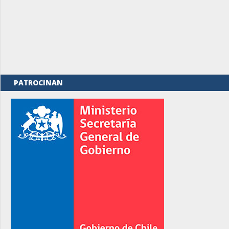
PATROCINAN
rno