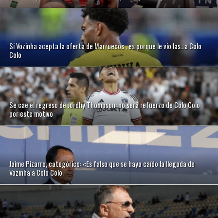
Si Vozinha acepta la oferta de Marruecos , es porque le vio las…a Colo
Colo
Se cae el regreso de Jordhy Thompson: no será refuerzo de Colo Colo
por este motivo
Jaime Pizarro, categórico: «Es falso que se haya caído la llegada de
Vozinha a Colo Colo