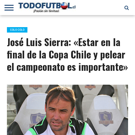
PRIMERA
DIVISIÓN
PRIMERA
SELECCIÓN
CHILENOS
FÚTBOL
B
CHILENA
EN EL
INTERNACIONAL
COLO COLO
MUNDO
José Luis Sierra: «Estar en la
final de la Copa Chile y pelear
el campeonato es importante»