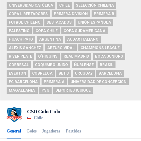
UNIVERSIDAD CATÓLICA
CHILE
SELECCIÓN CHILENA
COPA LIBERTADORES
PRIMERA DIVISIÓN
PRIMERA B
FUTBOL CHILENO
DESTACADOS
UNIÓN ESPAÑOLA
PALESTINO
COPA CHILE
COPA SUDAMERICANA
HUACHIPATO
ARGENTINA
AUDAX ITALIANO
ALEXIS SÁNCHEZ
ARTURO VIDAL
CHAMPIONS LEAGUE
RIVER PLATE
O'HIGGINS
REAL MADRID
BOCA JUNIORS
COBRESAL
COQUIMBO UNIDO
ÑUBLENSE
BRASIL
EVERTON
COBRELOA
BETIS
URUGUAY
BARCELONA
FC BARCELONA
PRIMERA A
UNIVERSIDAD DE CONCEPCIÓN
MAGALLANES
PSG
DEPORTES IQUIQUE