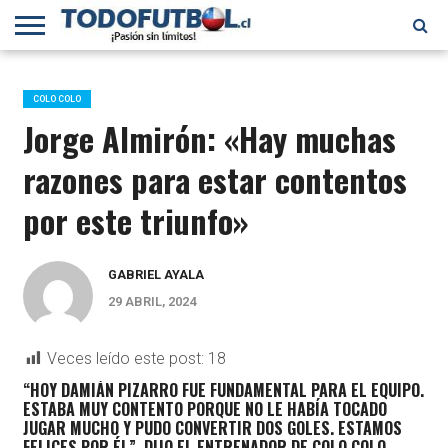
PRIMERA
DIVISIÓN
PRIMERA
SELECCIÓN
CHILENOS
FÚTBOL
B
CHILENA
EN EL
INTERNACIONAL
COLO COLO
MUNDO
Jorge Almirón: «Hay muchas
razones para estar contentos
por este triunfo»
GABRIEL AYALA
29 ABRIL, 2024
Veces leído este post:
18
“HOY DAMIÁN PIZARRO FUE FUNDAMENTAL PARA EL EQUIPO.
ESTABA MUY CONTENTO PORQUE NO LE HABÍA TOCADO
JUGAR MUCHO Y PUDO CONVERTIR DOS GOLES. ESTAMOS
FELICES POR ÉL”, DIJO EL ENTRENADOR DE COLO COLO