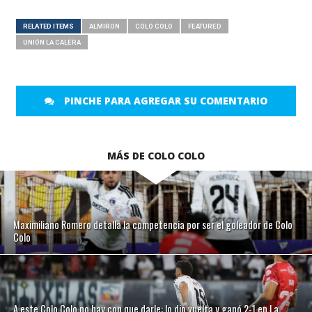
RELATED ITEMS
ALMIRON
COLO COLO
FEATURED
UNIÓN LA CALERA
PINCHE PARA AGREGAR SU COMENTARIO
MÁS DE COLO COLO
Maximiliano Romero detalla la competencia por ser el goleador de Colo
Colo
A este Colo Colo no hay con que darle: lo dio vuelta y ganó 2-1 en La