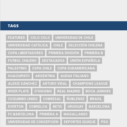
TAGS
FEATURED
COLO COLO
UNIVERSIDAD DE CHILE
UNIVERSIDAD CATÓLICA
CHILE
SELECCIÓN CHILENA
COPA LIBERTADORES
PRIMERA DIVISIÓN
PRIMERA B
FUTBOL CHILENO
DESTACADOS
UNIÓN ESPAÑOLA
PALESTINO
COPA CHILE
COPA SUDAMERICANA
HUACHIPATO
ARGENTINA
AUDAX ITALIANO
ALEXIS SÁNCHEZ
ARTURO VIDAL
CHAMPIONS LEAGUE
RIVER PLATE
O'HIGGINS
REAL MADRID
BOCA JUNIORS
COQUIMBO UNIDO
COBRESAL
ÑUBLENSE
BRASIL
EVERTON
COBRELOA
BETIS
URUGUAY
BARCELONA
FC BARCELONA
PRIMERA A
MAGALLANES
UNIVERSIDAD DE CONCEPCIÓN
DEPORTES IQUIQUE
PSG