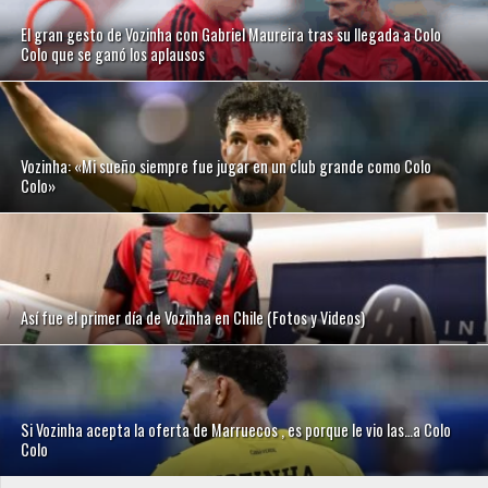
El gran gesto de Vozinha con Gabriel Maureira tras su llegada a Colo
Colo que se ganó los aplausos
Vozinha: «Mi sueño siempre fue jugar en un club grande como Colo
Colo»
Así fue el primer día de Vozinha en Chile (Fotos y Videos)
Si Vozinha acepta la oferta de Marruecos , es porque le vio las…a Colo
Colo