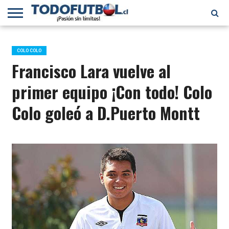
PRIMERA
DIVISIÓN
PRIMERA
SELECCIÓN
CHILENOS
FÚTBOL
B
CHILENA
EN EL
INTERNACIONAL
COLO COLO
MUNDO
Francisco Lara vuelve al
primer equipo ¡Con todo! Colo
Colo goleó a D.Puerto Montt