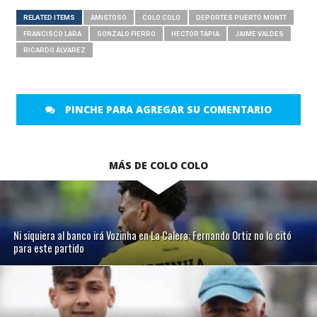
RELATED ITEMS
AMISTOSO
COLO COLO
DEPORTES PUERTO MONTT
FRANCISCO LARA
GONZALO FIERRO
HECTOR TAPIA
JAIME VALDES
RICARDO ÁLVAREZ
PINCHE PARA AGREGAR SU COMENTARIO
MÁS DE COLO COLO
Ni siquiera al banco irá Vozinha en La Calera: Fernando Ortiz no lo citó
para este partido