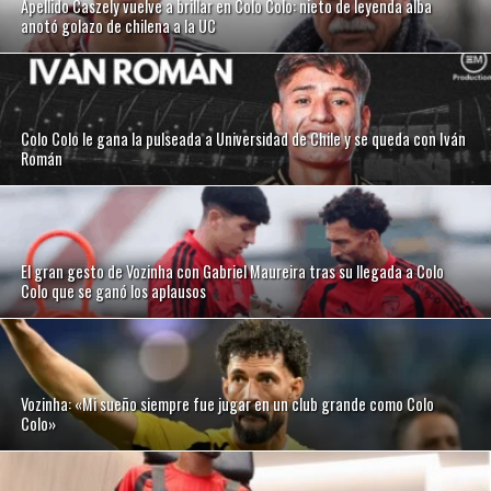
Apellido Caszely vuelve a brillar en Colo Colo: nieto de leyenda alba
anotó golazo de chilena a la UC
Colo Colo le gana la pulseada a Universidad de Chile y se queda con Iván
Román
El gran gesto de Vozinha con Gabriel Maureira tras su llegada a Colo
Colo que se ganó los aplausos
Vozinha: «Mi sueño siempre fue jugar en un club grande como Colo
Colo»