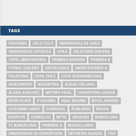
TAGS
FEATURED
COLO COLO
UNIVERSIDAD DE CHILE
UNIVERSIDAD CATÓLICA
CHILE
SELECCIÓN CHILENA
COPA LIBERTADORES
PRIMERA DIVISIÓN
PRIMERA B
FUTBOL CHILENO
DESTACADOS
UNIÓN ESPAÑOLA
PALESTINO
COPA CHILE
COPA SUDAMERICANA
HUACHIPATO
ARGENTINA
AUDAX ITALIANO
ALEXIS SÁNCHEZ
ARTURO VIDAL
CHAMPIONS LEAGUE
RIVER PLATE
O'HIGGINS
REAL MADRID
BOCA JUNIORS
COQUIMBO UNIDO
COBRESAL
ÑUBLENSE
BRASIL
EVERTON
COBRELOA
BETIS
URUGUAY
BARCELONA
FC BARCELONA
PRIMERA A
MAGALLANES
UNIVERSIDAD DE CONCEPCIÓN
DEPORTES IQUIQUE
PSG