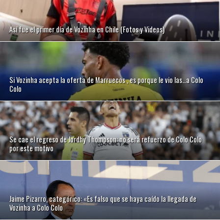
Así fue el primer día de Vozinha en Chile (Fotos y Videos)
Si Vozinha acepta la oferta de Marruecos , es porque le vio las…a Colo
Colo
Se cae el regreso de Jordhy Thompson: no será refuerzo de Colo Colo
por este motivo
Jaime Pizarro, categórico: «Es falso que se haya caído la llegada de
Vozinha a Colo Colo