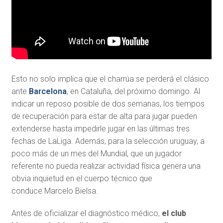
Esto no solo implica que el charrúa se perderá el clásico
ante
Barcelona
, en Cataluña, del próximo domingo. Al
indicar un reposo posible de dos semanas, los tiempos
de recuperación para estar de alta para jugar pueden
extenderse hasta impedirle jugar en las últimas tres
fechas de LaLiga. Además, para la selección uruguay, a
poco más de un mes del Mundial, que un jugador
referente no pueda realizar actividad física genera una
obvia inquietud en el cuerpo técnico que
conduce Marcelo Bielsa.
Antes de oficializar el diagnóstico médico,
el club