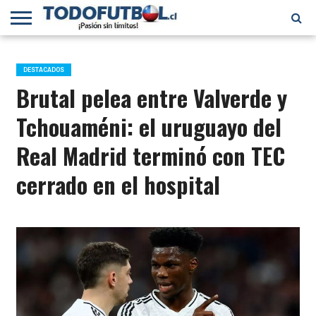
PRIMERA
DIVISIÓN
PRIMERA
SELECCIÓN
CHILENOS
FÚTBOL
B
CHILENA
EN EL
INTERNACIONAL
DESTACADOS
MUNDO
Brutal pelea entre Valverde y
Tchouaméni: el uruguayo del
Real Madrid terminó con TEC
cerrado en el hospital