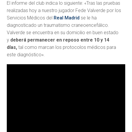
El informe del club indica lo siguiente: «Tras las pruebas
realizadas hoy a nuestro jugador Fede Valverde por los
Servicios Médicos del
Real Madrid
se le ha
diagnosticado un traumatismo craneoencefálico.
Valverde se encuentra en su domicilio en buen estado
y
deberá permanecer en reposo entre 10 y 14
días,
tal como marcan los protocolos médicos para
este diagnóstico».