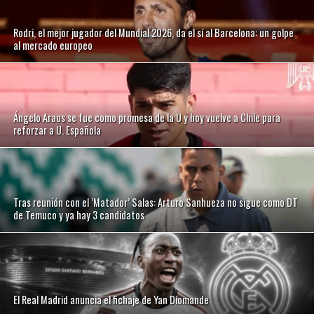
Rodri, el mejor jugador del Mundial 2026, da el sí al Barcelona: un golpe
al mercado europeo
Ángelo Araos se fue como promesa de la U y hoy vuelve a Chile para
reforzar a U. Española
Tras reunión con el ’Matador’ Salas: Arturo Sanhueza no sigue como DT
de Temuco y ya hay 3 candidatos
El Real Madrid anuncia el fichaje de Yan Diomande