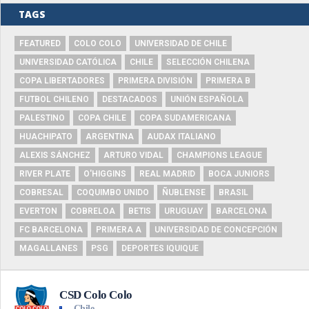
TAGS
FEATURED
COLO COLO
UNIVERSIDAD DE CHILE
UNIVERSIDAD CATÓLICA
CHILE
SELECCIÓN CHILENA
COPA LIBERTADORES
PRIMERA DIVISIÓN
PRIMERA B
FUTBOL CHILENO
DESTACADOS
UNIÓN ESPAÑOLA
PALESTINO
COPA CHILE
COPA SUDAMERICANA
HUACHIPATO
ARGENTINA
AUDAX ITALIANO
ALEXIS SÁNCHEZ
ARTURO VIDAL
CHAMPIONS LEAGUE
RIVER PLATE
O'HIGGINS
REAL MADRID
BOCA JUNIORS
COBRESAL
COQUIMBO UNIDO
ÑUBLENSE
BRASIL
EVERTON
COBRELOA
BETIS
URUGUAY
BARCELONA
FC BARCELONA
PRIMERA A
UNIVERSIDAD DE CONCEPCIÓN
MAGALLANES
PSG
DEPORTES IQUIQUE