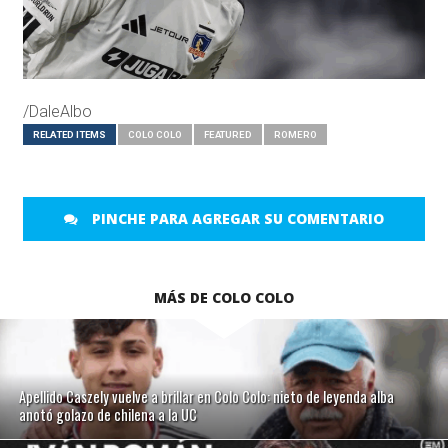
/DaleAlbo
RELATED ITEMS
COLO COLO
FEATURED
ROMERO
PINCHE PARA AGREGAR SU COMENTARIO
MÁS DE COLO COLO
Apellido Caszely vuelve a brillar en Colo Colo: nieto de leyenda alba
anotó golazo de chilena a la UC