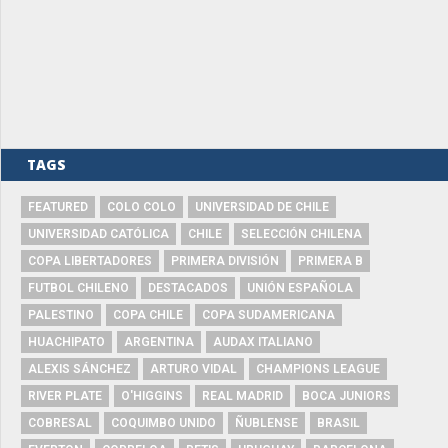
TAGS
FEATURED
COLO COLO
UNIVERSIDAD DE CHILE
UNIVERSIDAD CATÓLICA
CHILE
SELECCIÓN CHILENA
COPA LIBERTADORES
PRIMERA DIVISIÓN
PRIMERA B
FUTBOL CHILENO
DESTACADOS
UNIÓN ESPAÑOLA
PALESTINO
COPA CHILE
COPA SUDAMERICANA
HUACHIPATO
ARGENTINA
AUDAX ITALIANO
ALEXIS SÁNCHEZ
ARTURO VIDAL
CHAMPIONS LEAGUE
RIVER PLATE
O'HIGGINS
REAL MADRID
BOCA JUNIORS
COBRESAL
COQUIMBO UNIDO
ÑUBLENSE
BRASIL