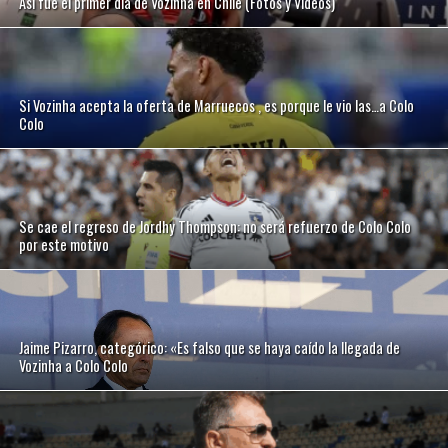
Así fue el primer día de Vozinha en Chile (Fotos y Videos)
Si Vozinha acepta la oferta de Marruecos , es porque le vio las…a Colo
Colo
Se cae el regreso de Jordhy Thompson: no será refuerzo de Colo Colo
por este motivo
Jaime Pizarro, categórico: «Es falso que se haya caído la llegada de
Vozinha a Colo Colo