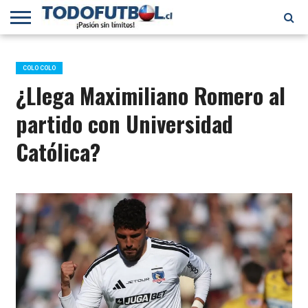
PRIMERA
DIVISIÓN
PRIMERA
SELECCIÓN
CHILENOS
FÚTBOL
B
CHILENA
EN EL
INTERNACIONAL
COLO COLO
MUNDO
¿Llega Maximiliano Romero al
partido con Universidad
Católica?