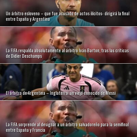
Un árbitro esloveno – que fue acusado de actos ilícitos- dirigirá la final
entre España y Argentina
La FIFA respalda absolutamente al árbitro Iván Barton, tras las críticas
de Didier Deschamps
El árbitro de Argentina – Inglaterra: un viejo conocido de Messi
La FIFA sorprende al designar a un árbitro salvadoreño para la semifinal
entre España y Francia