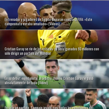
Entrenador y jugadores de Egipto disparan contra la FIFA: «Este
campeonato estaba amañado» (Videos)
Cristian Garay se ríe de las críticas: ya lleva ganados 93 millones con
sólo dirigir un partido del Mundial
En su debut mundialista, al árbitro chileno Cristián Garay le pasó
absolutamente de todo (Video)
En solo un partido, Sampaio igualó casi todas les expulsiones del