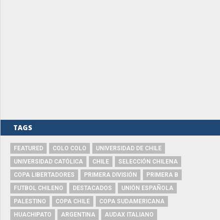
TAGS
FEATURED
COLO COLO
UNIVERSIDAD DE CHILE
UNIVERSIDAD CATÓLICA
CHILE
SELECCIÓN CHILENA
COPA LIBERTADORES
PRIMERA DIVISIÓN
PRIMERA B
FUTBOL CHILENO
DESTACADOS
UNIÓN ESPAÑOLA
PALESTINO
COPA CHILE
COPA SUDAMERICANA
HUACHIPATO
ARGENTINA
AUDAX ITALIANO