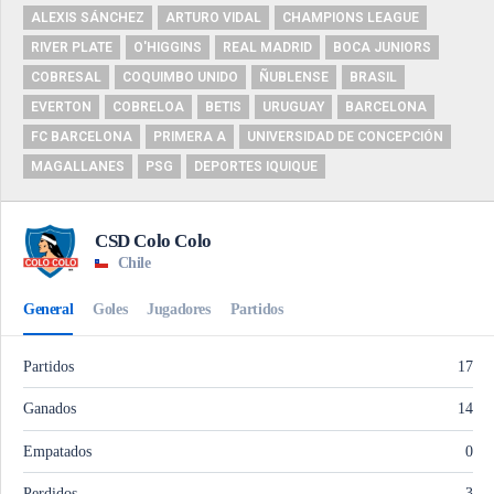
ALEXIS SÁNCHEZ
ARTURO VIDAL
CHAMPIONS LEAGUE
RIVER PLATE
O'HIGGINS
REAL MADRID
BOCA JUNIORS
COBRESAL
COQUIMBO UNIDO
ÑUBLENSE
BRASIL
EVERTON
COBRELOA
BETIS
URUGUAY
BARCELONA
FC BARCELONA
PRIMERA A
UNIVERSIDAD DE CONCEPCIÓN
MAGALLANES
PSG
DEPORTES IQUIQUE