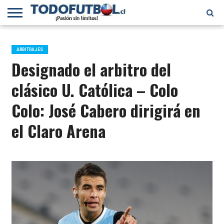
PRIMERA
DIVISIÓN
PRIMERA
SELECCIÓN
CHILENOS
FÚTBOL
B
CHILENA
EN EL
INTERNACIONAL
ARBITRAJES
MUNDO
Designado el arbitro del
clásico U. Católica – Colo
Colo: José Cabero dirigirá en
el Claro Arena