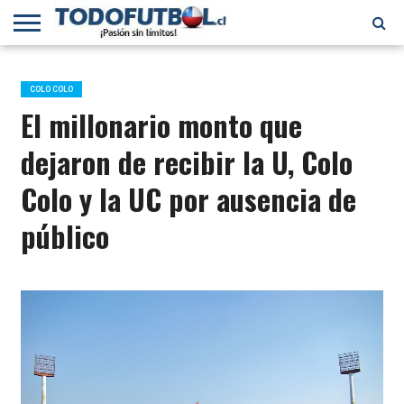
PRIMERA
DIVISIÓN
PRIMERA
SELECCIÓN
CHILENOS
FÚTBOL
B
CHILENA
EN EL
INTERNACIONAL
COLO COLO
MUNDO
El millonario monto que
dejaron de recibir la U, Colo
Colo y la UC por ausencia de
público