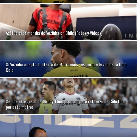
Así fue el primer día de Vozinha en Chile (Fotos y Videos)
Si Vozinha acepta la oferta de Marruecos , es porque le vio las…a Colo
Colo
Se cae el regreso de Jordhy Thompson: no será refuerzo de Colo Colo
por este motivo