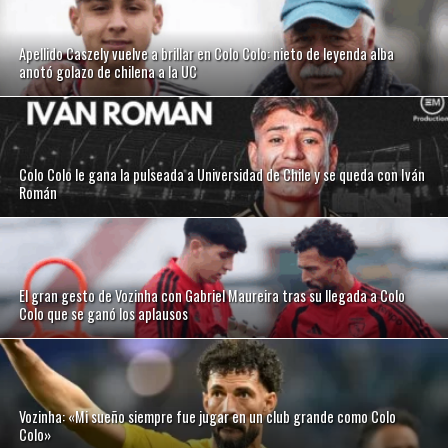
Apellido Caszely vuelve a brillar en Colo Colo: nieto de leyenda alba
anotó golazo de chilena a la UC
Colo Colo le gana la pulseada a Universidad de Chile y se queda con Iván
Román
El gran gesto de Vozinha con Gabriel Maureira tras su llegada a Colo
Colo que se ganó los aplausos
Vozinha: «Mi sueño siempre fue jugar en un club grande como Colo
Colo»