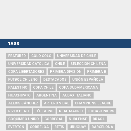
TAGS
FEATURED
COLO COLO
UNIVERSIDAD DE CHILE
UNIVERSIDAD CATÓLICA
CHILE
SELECCIÓN CHILENA
COPA LIBERTADORES
PRIMERA DIVISIÓN
PRIMERA B
FUTBOL CHILENO
DESTACADOS
UNIÓN ESPAÑOLA
PALESTINO
COPA CHILE
COPA SUDAMERICANA
HUACHIPATO
ARGENTINA
AUDAX ITALIANO
ALEXIS SÁNCHEZ
ARTURO VIDAL
CHAMPIONS LEAGUE
RIVER PLATE
O'HIGGINS
REAL MADRID
BOCA JUNIORS
COQUIMBO UNIDO
COBRESAL
ÑUBLENSE
BRASIL
EVERTON
COBRELOA
BETIS
URUGUAY
BARCELONA