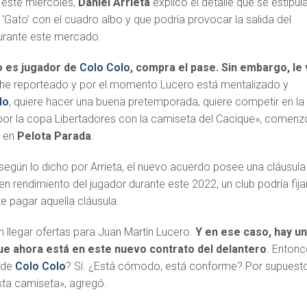
 este miércoles,
Daniel Arrieta
explicó el detalle que se estipul
 ‘Gato’ con el cuadro albo y que podría provocar la salida del
urante este mercado.
o es jugador de
Colo Colo
, compra el pase. Sin embargo, le
 he reporteado y por el momento Lucero está mentalizado y
lo
, quiere hacer una buena pretemporada, quiere competir en la
or la copa Libertadores con la camiseta del Cacique», comenz
a en
Pelota Parada
.
y según lo dicho por Arrieta, el nuevo acuerdo posee una cláusula
uen rendimiento del jugador durante este 2022, un club podría fija
te pagar aquella cláusula.
 llegar ofertas para Juan Martín Lucero.
Y en ese caso, hay u
que ahora está en este nuevo contrato del delantero
. Entonc
 de
Colo Colo
? Sí. ¿Está cómodo, está conforme? Por supuest
sta camiseta», agregó.