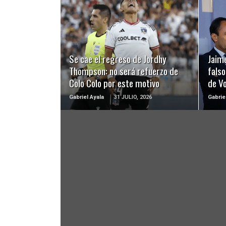
LEER MÁS
Se cae el regreso de Jordhy
Jaime
Thompson: no será refuerzo de
falso
Colo Colo por este motivo
de Vo
Gabriel Ayala
31 JULIO, 2026
Gabrie