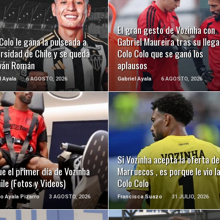
LEER MÁS
LEER MÁS
El gran gesto de Vozinha con
Colo le gana la pulseada a
Gabriel Maureira tras su llega
rsidad de Chile y se queda
Colo Colo que se ganó los
Iván Román
aplausos
l Ayala
6 AGOSTO, 2026
Gabriel Ayala
6 AGOSTO, 2026
LEER MÁS
LEER MÁS
Si Vozinha acepta la oferta de
ue el primer día de Vozinha
Marruecos , es porque le vio 
ile (Fotos y Videos)
Colo Colo
o Ayala Pizarro
3 AGOSTO, 2026
Francisca Suazo
31 JULIO, 2026