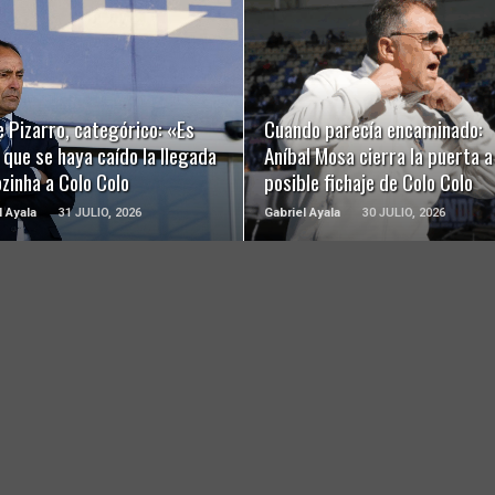
LEER MÁS
LEER MÁS
 Pizarro, categórico: «Es
Cuando parecía encaminado:
 que se haya caído la llegada
Aníbal Mosa cierra la puerta a
zinha a Colo Colo
posible fichaje de Colo Colo
l Ayala
31 JULIO, 2026
Gabriel Ayala
30 JULIO, 2026