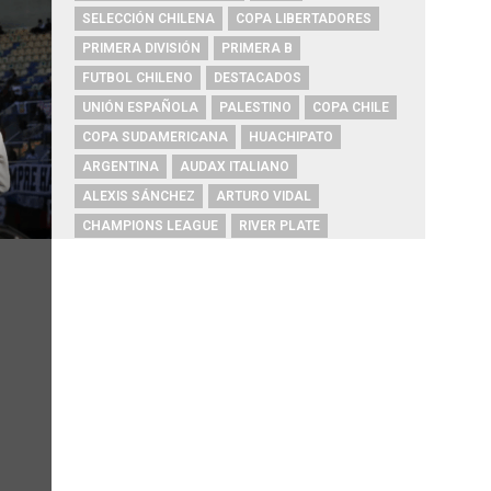
SELECCIÓN CHILENA
COPA LIBERTADORES
PRIMERA DIVISIÓN
PRIMERA B
FUTBOL CHILENO
DESTACADOS
UNIÓN ESPAÑOLA
PALESTINO
COPA CHILE
COPA SUDAMERICANA
HUACHIPATO
ARGENTINA
AUDAX ITALIANO
ALEXIS SÁNCHEZ
ARTURO VIDAL
CHAMPIONS LEAGUE
RIVER PLATE
O'HIGGINS
REAL MADRID
BOCA JUNIORS
COBRESAL
COQUIMBO UNIDO
ÑUBLENSE
BRASIL
EVERTON
COBRELOA
BETIS
URUGUAY
BARCELONA
FC BARCELONA
PRIMERA A
UNIVERSIDAD DE CONCEPCIÓN
MAGALLANES
PSG
DEPORTES IQUIQUE