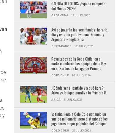
a en
GALERÍA DE FOTOS: ¡España campeón
del Mundo 2026!
ARGENTINA
19 JULIO, 2026
 van
Así se jugarán las semifinales: horario,
día y estadio para España- Francia y
Argentina – Inglaterra
DESTACADOS
12 JULIO, 2026
ó
Resultados de la Copa Chile: en el
norte mandaron los equipos de la B y
en el Sur los de la Liga de Primera
 de
COPA CHILE
14 JULIO, 2026
rse
¿Dónde ver el partido y a qué hora?:
Arica vs Iquique paraliza la Primera B
na
ARICA
31 JULIO, 2026
es,
Vozinha llega a Colo Colo ganando un
o y
sueldo millonario, pero distante de los
jugadores mejor pagados del Cacique
COLO COLO
26 JULIO, 2026