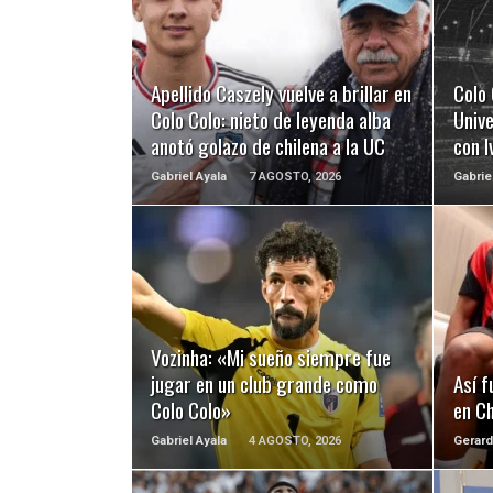
LEER MÁS
Apellido Caszely vuelve a brillar en
Colo 
Colo Colo: nieto de leyenda alba
Unive
anotó golazo de chilena a la UC
con 
Gabriel Ayala
7 AGOSTO, 2026
Gabrie
LEER MÁS
Vozinha: «Mi sueño siempre fue
jugar en un club grande como
Así f
Colo Colo»
en Ch
Gabriel Ayala
4 AGOSTO, 2026
Gerard