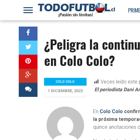
PRIME
¿Peligra la contin
en Colo Colo?
Veces leído este 
COLO COLO
El periodista Dani A
1 DICIEMBRE, 2022
En
Colo Colo
confir
la próxima tempora
quince anotaciones c