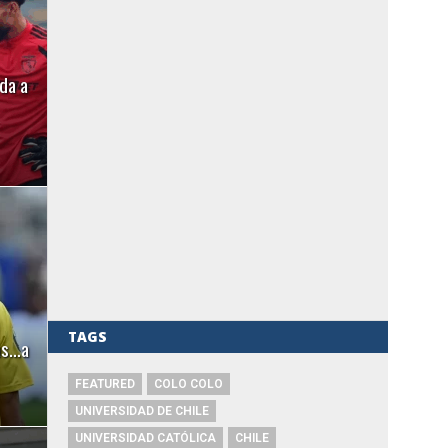
da a
TAGS
las…a
FEATURED
COLO COLO
UNIVERSIDAD DE CHILE
UNIVERSIDAD CATÓLICA
CHILE