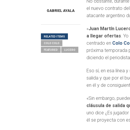
No obstante, durante
el nuevo contrato del
GABRIEL AYALA
atacante argentino d
«
Juan Martín Lucer
a llegar ofertas
. Yo
RELATED ITEMS
centrado en
Colo Co
COLO COLO
próxima temporada p
FEATURED
LUCERO
diciendo el periodist
Eso sí, en esa línea 
salida y que por el b
en él y de consiguien
«Sin embargo, pueden
cláusula de salida 
uno dice ¿Es jugador
él se proyecta con e