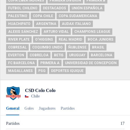
COPA LIBERTADORES
PRIMERA DIVISIÓN
PRIMERA B
FUTBOL CHILENO
DESTACADOS
UNIÓN ESPAÑOLA
PALESTINO
COPA CHILE
COPA SUDAMERICANA
HUACHIPATO
ARGENTINA
AUDAX ITALIANO
ALEXIS SÁNCHEZ
ARTURO VIDAL
CHAMPIONS LEAGUE
RIVER PLATE
O'HIGGINS
REAL MADRID
BOCA JUNIORS
COBRESAL
COQUIMBO UNIDO
ÑUBLENSE
BRASIL
EVERTON
COBRELOA
BETIS
URUGUAY
BARCELONA
FC BARCELONA
PRIMERA A
UNIVERSIDAD DE CONCEPCIÓN
MAGALLANES
PSG
DEPORTES IQUIQUE