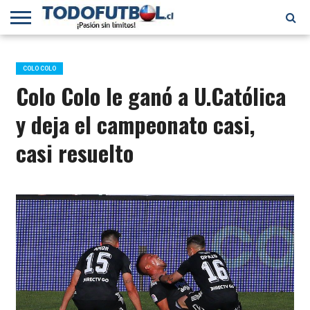
PRIMERA
DIVISIÓN
PRIMERA
SELECCIÓN
CHILENOS
FÚTBOL
B
CHILENA
EN EL
INTERNACIONAL
COLO COLO
MUNDO
Colo Colo le ganó a U.Católica
y deja el campeonato casi,
casi resuelto