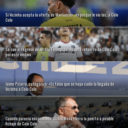
Si Vozinha acepta la oferta de Marruecos , es porque le vio las…a Colo
Colo
Se cae el regreso de Jordhy Thompson: no será refuerzo de Colo Colo
por este motivo
Jaime Pizarro, categórico: «Es falso que se haya caído la llegada de
Vozinha a Colo Colo
Cuando parecía encaminado: Aníbal Mosa cierra la puerta a posible
fichaje de Colo Colo