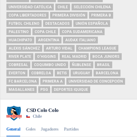
UNIVERSIDAD CATÓLICA
CHILE
SELECCIÓN CHILENA
COPA LIBERTADORES
PRIMERA DIVISIÓN
PRIMERA B
FUTBOL CHILENO
DESTACADOS
UNIÓN ESPAÑOLA
PALESTINO
COPA CHILE
COPA SUDAMERICANA
HUACHIPATO
ARGENTINA
AUDAX ITALIANO
ALEXIS SÁNCHEZ
ARTURO VIDAL
CHAMPIONS LEAGUE
RIVER PLATE
O'HIGGINS
REAL MADRID
BOCA JUNIORS
COBRESAL
COQUIMBO UNIDO
ÑUBLENSE
BRASIL
EVERTON
COBRELOA
BETIS
URUGUAY
BARCELONA
FC BARCELONA
PRIMERA A
UNIVERSIDAD DE CONCEPCIÓN
MAGALLANES
PSG
DEPORTES IQUIQUE