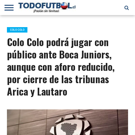
PRIMERA
DIVISIÓN
PRIMERA
SELECCIÓN
CHILENOS
FÚTBOL
B
CHILENA
EN EL
INTERNACIONAL
COLO COLO
MUNDO
Colo Colo podrá jugar con
público ante Boca Juniors,
aunque con aforo reducido,
por cierre de las tribunas
Arica y Lautaro