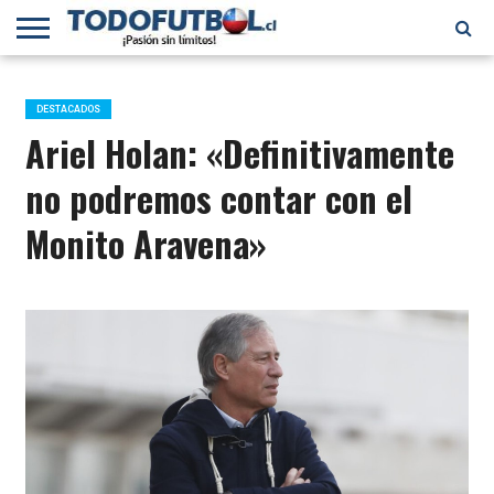
PRIMERA
DIVISIÓN
PRIMERA
SELECCIÓN
CHILENOS
FÚTBOL
B
CHILENA
EN EL
INTERNACIONAL
DESTACADOS
MUNDO
Ariel Holan: «Definitivamente
no podremos contar con el
Monito Aravena»