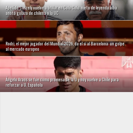
Apellido Caszely vuelve a brillar en Colo Colo: nieto de leyenda alba
anotó golazo de chilena a la UC
Rodri, el mejor jugador del Mundial 2026, da el sí al Barcelona: un golpe
al mercado europeo
Ángelo Araos se fue como promesa de la U y hoy vuelve a Chile para
reforzar a U. Española