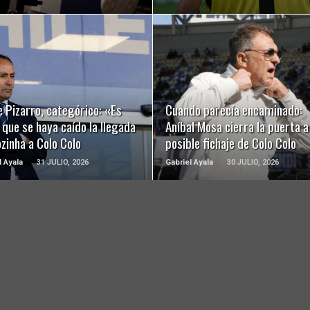
LEER MÁS
LEER MÁS
 Pizarro, categórico: «Es
Cuando parecía encaminado:
 que se haya caído la llegada
Aníbal Mosa cierra la puerta a
zinha a Colo Colo
posible fichaje de Colo Colo
l Ayala
31 JULIO, 2026
Gabriel Ayala
30 JULIO, 2026