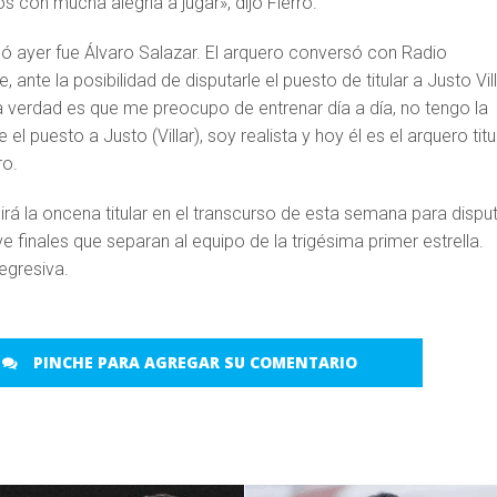
 con mucha alegría a jugar», dijo Fierro.
ló ayer fue Álvaro Salazar. El arquero conversó con Radio
, ante la posibilidad de disputarle el puesto de titular a Justo Vill
a verdad es que me preocupo de entrenar día a día, no tengo la
 el puesto a Justo (Villar), soy realista y hoy él es el arquero titul
ro.
nirá la oncena titular en el transcurso de esta semana para dispu
e finales que separan al equipo de la trigésima primer estrella.
egresiva.
PINCHE PARA AGREGAR SU COMENTARIO