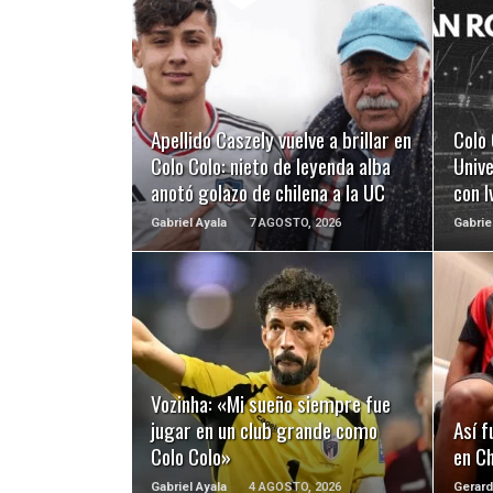
LEER MÁS
Apellido Caszely vuelve a brillar en
Colo 
Colo Colo: nieto de leyenda alba
Unive
anotó golazo de chilena a la UC
con 
Gabriel Ayala
7 AGOSTO, 2026
Gabrie
LEER MÁS
Vozinha: «Mi sueño siempre fue
jugar en un club grande como
Así f
Colo Colo»
en Ch
Gabriel Ayala
4 AGOSTO, 2026
Gerard