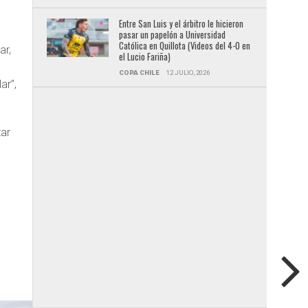
Entre San Luis y el árbitro le hicieron
pasar un papelón a Universidad
Católica en Quillota (Videos del 4-0 en
ar,
el Lucio Fariña)
COPA CHILE
12 JULIO, 2026
ar”,
tar