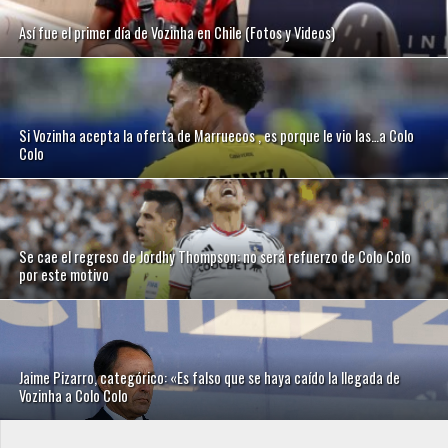
Así fue el primer día de Vozinha en Chile (Fotos y Videos)
Si Vozinha acepta la oferta de Marruecos , es porque le vio las…a Colo
Colo
Se cae el regreso de Jordhy Thompson: no será refuerzo de Colo Colo
por este motivo
Jaime Pizarro, categórico: «Es falso que se haya caído la llegada de
Vozinha a Colo Colo