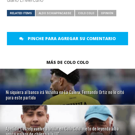
diario El Mercurio
RELATED ITEMS
ALDO SCHIAPPACASSE
COLO COLO
OPINIÓN
PINCHE PARA AGREGAR SU COMENTARIO
MÁS DE COLO COLO
Ni siquiera al banco irá Vozinha en La Calera: Fernando Ortiz no lo citó
para este partido
Apellido Caszely vuelve a brillar en Colo Colo: nieto de leyenda alba
anotó golazo de chilena a la UC