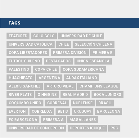
TAGS
FEATURED
COLO COLO
UNIVERSIDAD DE CHILE
UNIVERSIDAD CATÓLICA
CHILE
SELECCIÓN CHILENA
COPA LIBERTADORES
PRIMERA DIVISIÓN
PRIMERA B
FUTBOL CHILENO
DESTACADOS
UNIÓN ESPAÑOLA
PALESTINO
COPA CHILE
COPA SUDAMERICANA
HUACHIPATO
ARGENTINA
AUDAX ITALIANO
ALEXIS SÁNCHEZ
ARTURO VIDAL
CHAMPIONS LEAGUE
RIVER PLATE
O'HIGGINS
REAL MADRID
BOCA JUNIORS
COQUIMBO UNIDO
COBRESAL
ÑUBLENSE
BRASIL
EVERTON
COBRELOA
BETIS
URUGUAY
BARCELONA
FC BARCELONA
PRIMERA A
MAGALLANES
UNIVERSIDAD DE CONCEPCIÓN
DEPORTES IQUIQUE
PSG