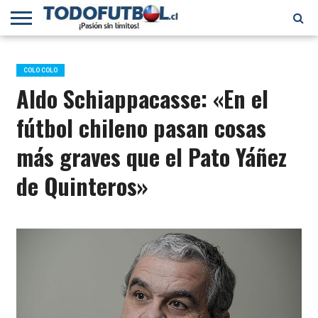
PRIMERA
DIVISIÓN
PRIMERA
SELECCIÓN
CHILENOS
FÚTBOL
B
CHILENA
EN EL
INTERNACIONAL
COLO COLO
MUNDO
Aldo Schiappacasse: «En el
fútbol chileno pasan cosas
más graves que el Pato Yáñez
de Quinteros»