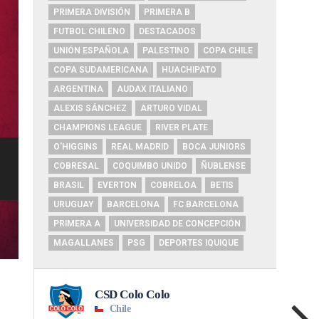
PRIMERA DIVISIÓN
PRIMERA B
FUTBOL CHILENO
DESTACADOS
UNIÓN ESPAÑOLA
PALESTINO
COPA CHILE
COPA SUDAMERICANA
HUACHIPATO
ARGENTINA
AUDAX ITALIANO
ALEXIS SÁNCHEZ
ARTURO VIDAL
CHAMPIONS LEAGUE
RIVER PLATE
O'HIGGINS
REAL MADRID
BOCA JUNIORS
COBRESAL
COQUIMBO UNIDO
ÑUBLENSE
BRASIL
EVERTON
COBRELOA
BETIS
URUGUAY
BARCELONA
FC BARCELONA
PRIMERA A
UNIVERSIDAD DE CONCEPCIÓN
MAGALLANES
PSG
DEPORTES IQUIQUE