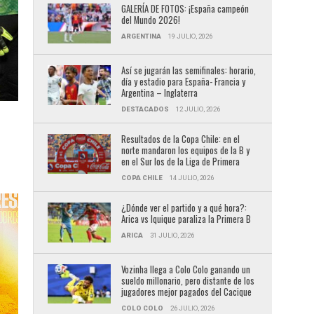
GALERÍA DE FOTOS: ¡España campeón
del Mundo 2026!
ARGENTINA
19 JULIO, 2026
Así se jugarán las semifinales: horario,
día y estadio para España- Francia y
Argentina – Inglaterra
DESTACADOS
12 JULIO, 2026
Resultados de la Copa Chile: en el
norte mandaron los equipos de la B y
en el Sur los de la Liga de Primera
COPA CHILE
14 JULIO, 2026
¿Dónde ver el partido y a qué hora?:
Arica vs Iquique paraliza la Primera B
ARICA
31 JULIO, 2026
Vozinha llega a Colo Colo ganando un
sueldo millonario, pero distante de los
jugadores mejor pagados del Cacique
COLO COLO
26 JULIO, 2026