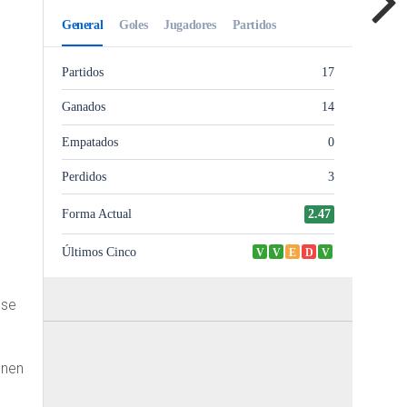
 se
enen