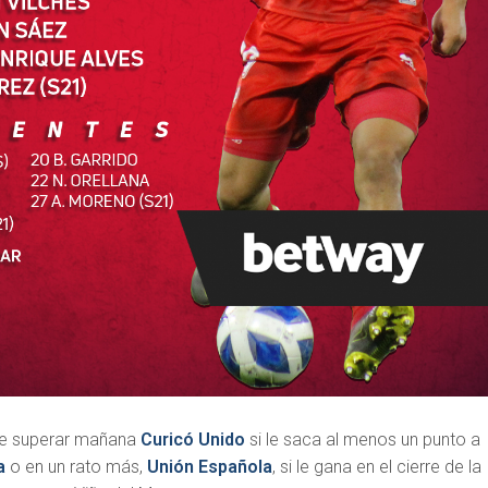
ede superar mañana
Curicó Unido
si le saca al menos un punto a
a
o en un rato más,
Unión Española
, si le gana en el cierre de la