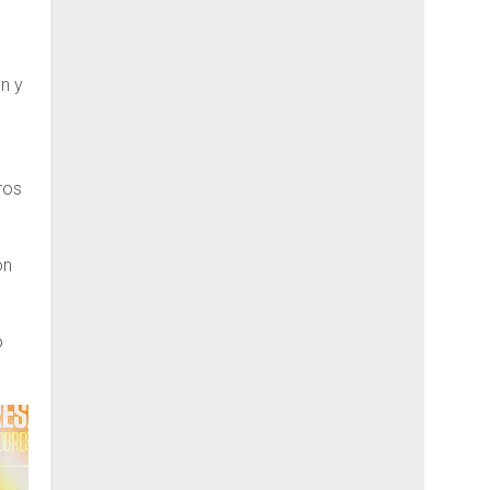
n y
ros
on
o