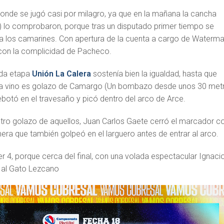
donde se jugó casi por milagro, ya que en la mañana la cancha
e) lo comprobaron, porque tras un disputado primer tiempo se
 a los camarines. Con apertura de la cuenta a cargo de Waterma
con la complicidad de Pacheco.
nda etapa
Unión La Calera
sostenía bien la igualdad, hasta que
a vino es golazo de Camargo (Un bombazo desde unos 30 met
botó en el travesaño y picó dentro del arco de Arce.
ro golazo de aquellos, Juan Carlos Gaete cerró el marcador c
era que también golpeó en el larguero antes de entrar al arco.
er 4, porque cerca del final, con una volada espectacular Ignaci
l al Gato Lezcano