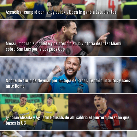
Ascacibar cumplió con la ley del ex y Boca le ganó a Estudiantes
Messi, imparable: doblete y asistencia en la victoria de Inter Miami
sobre San Luis por la Leagues Cup
Noche de furia de Neymar por la Copa de Brasil: Tensión, insultos y caos
ante Remo
Ignacio Aliseda y Agustín Hausch: de ahí saldría el puntero derecho que
busca la UC