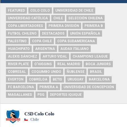
FEATURED
COLO COLO
UNIVERSIDAD DE CHILE
UNIVERSIDAD CATÓLICA
CHILE
SELECCIÓN CHILENA
COPA LIBERTADORES
PRIMERA DIVISIÓN
PRIMERA B
FUTBOL CHILENO
DESTACADOS
UNIÓN ESPAÑOLA
PALESTINO
COPA CHILE
COPA SUDAMERICANA
HUACHIPATO
ARGENTINA
AUDAX ITALIANO
ALEXIS SÁNCHEZ
ARTURO VIDAL
CHAMPIONS LEAGUE
RIVER PLATE
O'HIGGINS
REAL MADRID
BOCA JUNIORS
COBRESAL
COQUIMBO UNIDO
ÑUBLENSE
BRASIL
EVERTON
COBRELOA
BETIS
URUGUAY
BARCELONA
FC BARCELONA
PRIMERA A
UNIVERSIDAD DE CONCEPCIÓN
MAGALLANES
PSG
DEPORTES IQUIQUE