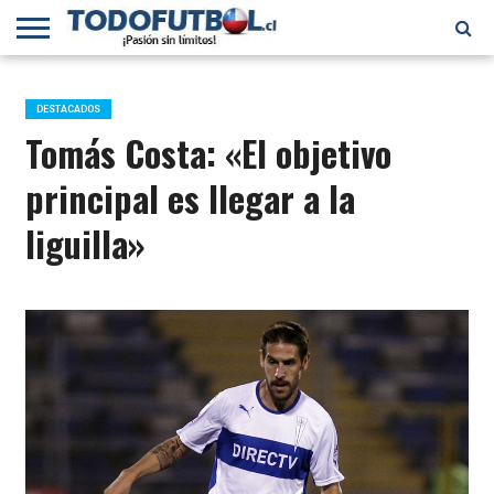
PRIMERA
DIVISIÓN
PRIMERA
SELECCIÓN
CHILENOS
FÚTBOL
B
CHILENA
EN EL
INTERNACIONAL
DESTACADOS
MUNDO
Tomás Costa: «El objetivo
principal es llegar a la
liguilla»