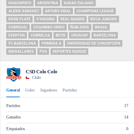
HUACHIPATO
ARGENTINA
AUDAX ITALIANO
ALEXIS SÁNCHEZ
ARTURO VIDAL
CHAMPIONS LEAGUE
RIVER PLATE
O'HIGGINS
REAL MADRID
BOCA JUNIORS
COBRESAL
COQUIMBO UNIDO
ÑUBLENSE
BRASIL
EVERTON
COBRELOA
BETIS
URUGUAY
BARCELONA
FC BARCELONA
PRIMERA A
UNIVERSIDAD DE CONCEPCIÓN
MAGALLANES
PSG
DEPORTES IQUIQUE