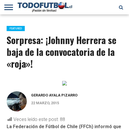
PRIMERA
DIVISIÓN
PRIMERA
SELECCIÓN
CHILENOS
FÚTBOL
B
CHILENA
EN EL
INTERNACIONAL
FEATURED
MUNDO
Sorpresa: ¡Johnny Herrera se
baja de la convocatoria de la
«roja»!
GERARDO AYALA PIZARRO
22 MARZO, 2015
Veces leído este post:
88
La Federación de Fútbol de Chile (FFCh) informó que