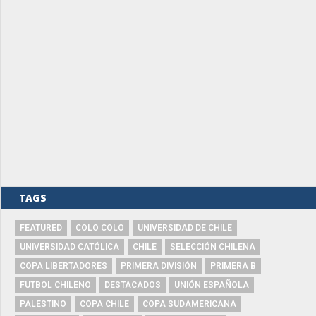
TAGS
FEATURED
COLO COLO
UNIVERSIDAD DE CHILE
UNIVERSIDAD CATÓLICA
CHILE
SELECCIÓN CHILENA
COPA LIBERTADORES
PRIMERA DIVISIÓN
PRIMERA B
FUTBOL CHILENO
DESTACADOS
UNIÓN ESPAÑOLA
PALESTINO
COPA CHILE
COPA SUDAMERICANA