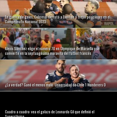
En guerra de goles, Cobresal derrotó a Everton y trepó posiciones en el
Campeonato Nacional 2023
Alexis Sánchez elige el número 70 en Olympique de Marsella y se
convierte en la septuagésima maravilla del fútbol francés
¿La verdad? Ganó el menos malo: Universidad de Chile 1 Wanderers 0
Cuadro a cuadro: vea el golazo de Leonardo Gil que definió el
Superclásico