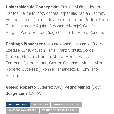
Universidad de Concepción:
Cristián Muñoz, Héctor
Berrios, Felipe Muñoz, Andrés Imperiale, Fabián Benítez,
Esteban Flores ( Felipe Reynero), Francisco Portillo, Sixto
Peralta, Marcelo Aguirre (Leonardo Monje), Gabriel
Vargas, Pedro Muñoz (Diego Churín). DT Pablo Sánchez.
Santiago Wanderers:
Mauricio Viana, Mauricio Prieto,
Ezequiel Luna, Agustín Parra, Franz Schultz, Jorge
Ormeño, Gonzalo Barriga, Marco Medel (Pablo
Tamburrini), Jorge Luna, Gastón Cellerino ( Matías Mier),
Roberto Gutierrez (‘ Ronnie Fernández). DT Emiliano
Astorga.
Goles: Roberto
Gutiérrez (SW);
Pedro Muñoz
(UdC) ;
Jorge Luna
(x2 SW)
RELATED ITEMS
JORGE LUNA
ROBERTO GUTIÉRREZ
SANTIAGO WANDERERS
TORNEO DE APERTURAS 2014