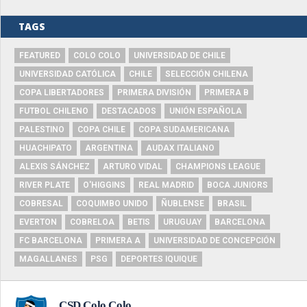
TAGS
FEATURED
COLO COLO
UNIVERSIDAD DE CHILE
UNIVERSIDAD CATÓLICA
CHILE
SELECCIÓN CHILENA
COPA LIBERTADORES
PRIMERA DIVISIÓN
PRIMERA B
FUTBOL CHILENO
DESTACADOS
UNIÓN ESPAÑOLA
PALESTINO
COPA CHILE
COPA SUDAMERICANA
HUACHIPATO
ARGENTINA
AUDAX ITALIANO
ALEXIS SÁNCHEZ
ARTURO VIDAL
CHAMPIONS LEAGUE
RIVER PLATE
O'HIGGINS
REAL MADRID
BOCA JUNIORS
COBRESAL
COQUIMBO UNIDO
ÑUBLENSE
BRASIL
EVERTON
COBRELOA
BETIS
URUGUAY
BARCELONA
FC BARCELONA
PRIMERA A
UNIVERSIDAD DE CONCEPCIÓN
MAGALLANES
PSG
DEPORTES IQUIQUE