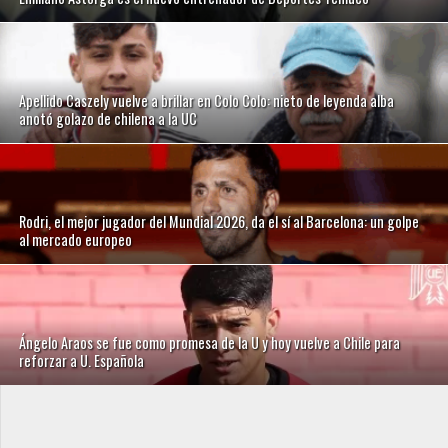
Apellido Caszely vuelve a brillar en Colo Colo: nieto de leyenda alba
anotó golazo de chilena a la UC
Rodri, el mejor jugador del Mundial 2026, da el sí al Barcelona: un golpe
al mercado europeo
Ángelo Araos se fue como promesa de la U y hoy vuelve a Chile para
reforzar a U. Española