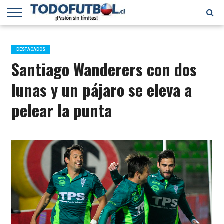
PRIMERA
DIVISIÓN
PRIMERA
SELECCIÓN
CHILENOS
FÚTBOL
B
CHILENA
EN EL
INTERNACIONAL
DESTACADOS
MUNDO
Santiago Wanderers con dos
lunas y un pájaro se eleva a
pelear la punta