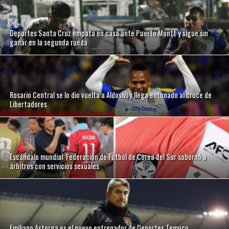
Deportes Santa Cruz empata en casa ante Puerto Montt y sigue sin
ganar en la segunda rueda
Rosario Central se lo dio vuelta a Aldosivi y llega entonado al cruce de
Libertadores
Escándalo mundial: Federación de Fútbol de Corea del Sur sobornó a
árbitros con servicios sexuales
Emiliano Astorga es el nuevo entrenador de Deportes Temuco