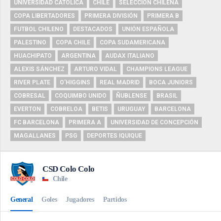
UNIVERSIDAD CATÓLICA
CHILE
SELECCIÓN CHILENA
COPA LIBERTADORES
PRIMERA DIVISIÓN
PRIMERA B
FUTBOL CHILENO
DESTACADOS
UNIÓN ESPAÑOLA
PALESTINO
COPA CHILE
COPA SUDAMERICANA
HUACHIPATO
ARGENTINA
AUDAX ITALIANO
ALEXIS SÁNCHEZ
ARTURO VIDAL
CHAMPIONS LEAGUE
RIVER PLATE
O'HIGGINS
REAL MADRID
BOCA JUNIORS
COBRESAL
COQUIMBO UNIDO
ÑUBLENSE
BRASIL
EVERTON
COBRELOA
BETIS
URUGUAY
BARCELONA
FC BARCELONA
PRIMERA A
UNIVERSIDAD DE CONCEPCIÓN
MAGALLANES
PSG
DEPORTES IQUIQUE