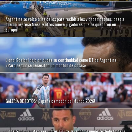
Argentina se volcó a las calles para recibir a los vicecampeones: pese a
que no regresó Messi y otros nueve jugadores que se quedaron en
Europa
Lionel Scaloni dejo en dudas su continuidad como DT de Argentina:
«Para seguir se necesitan un montón de cosas»
GALERÍA DE FOTOS: ¡España campeón del Mundo 2026!
Lionel Scaloni: «Messi es historia pura, leyenda. El mejor futbolista de la