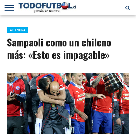
PRIMERA
DIVISIÓN
PRIMERA
SELECCIÓN
CHILENOS
FÚTBOL
B
CHILENA
EN EL
INTERNACIONAL
ARGENTINA
MUNDO
Sampaoli como un chileno
más: «Esto es impagable»