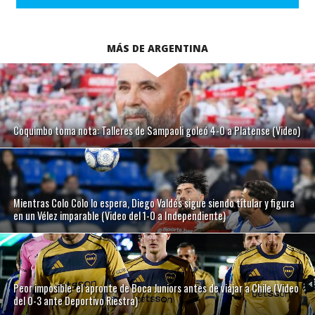
MÁS DE ARGENTINA
Coquimbo toma nota: Talleres de Sampaoli goleó 4-0 a Platense (Video)
Mientras Colo Colo lo espera, Diego Valdés sigue siendo titular y figura
en un Vélez imparable (Video del 1-0 a Independiente)
Peor imposible: el apronte de Boca Juniors antes de viajar a Chile (Video
del 0-3 ante Deportivo Riestra)