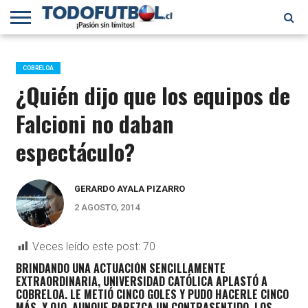
PRIMERA
DIVISIÓN
PRIMERA
SELECCIÓN
CHILENOS
FÚTBOL
B
CHILENA
EN EL
INTERNACIONAL
COBRELOA
MUNDO
¿Quién dijo que los equipos de
Falcioni no daban
espectáculo?
GERARDO AYALA PIZARRO
2 AGOSTO, 2014
Veces leído este post:
70
BRINDANDO UNA ACTUACIÓN SENCILLAMENTE
EXTRAORDINARIA, UNIVERSIDAD CATÓLICA APLASTÓ A
COBRELOA. LE METIÓ CINCO GOLES Y PUDO HACERLE CINCO
MÁS. Y OJO, AUNQUE PAREZCA UN CONTRASENTIDO, LOS