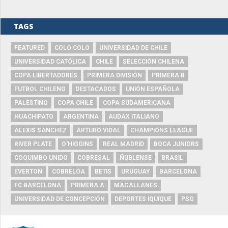
TAGS
FEATURED
COLO COLO
UNIVERSIDAD DE CHILE
UNIVERSIDAD CATÓLICA
CHILE
SELECCIÓN CHILENA
COPA LIBERTADORES
PRIMERA DIVISIÓN
PRIMERA B
FUTBOL CHILENO
DESTACADOS
UNIÓN ESPAÑOLA
PALESTINO
COPA CHILE
COPA SUDAMERICANA
HUACHIPATO
ARGENTINA
AUDAX ITALIANO
ALEXIS SÁNCHEZ
ARTURO VIDAL
CHAMPIONS LEAGUE
RIVER PLATE
O'HIGGINS
REAL MADRID
BOCA JUNIORS
COQUIMBO UNIDO
COBRESAL
ÑUBLENSE
BRASIL
EVERTON
COBRELOA
BETIS
URUGUAY
BARCELONA
FC BARCELONA
PRIMERA A
MAGALLANES
UNIVERSIDAD DE CONCEPCIÓN
DEPORTES IQUIQUE
PSG