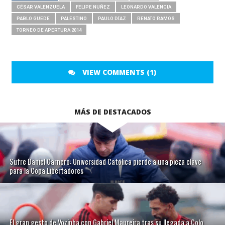
CÉSAR VALENZUELA
FELIPE NUÑEZ
LEONARDO VALENCIA
PABLO GUEDE
PALESTINO
PAULO DÍAZ
RENATO RAMOS
TORNEO DE APERTURA 2014
VIEW COMMENTS (1)
MÁS DE DESTACADOS
Sufre Daniel Garnero: Universidad Católica pierde a una pieza clave
para la Copa Libertadores
El gran gesto de Vozinha con Gabriel Maureira tras su llegada a Colo