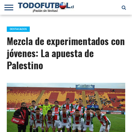
PRIMERA
DIVISIÓN
PRIMERA
SELECCIÓN
CHILENOS
FÚTBOL
B
CHILENA
EN EL
INTERNACIONAL
DESTACADOS
MUNDO
Mezcla de experimentados con
jóvenes: La apuesta de
Palestino