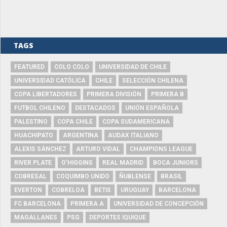
TAGS
FEATURED
COLO COLO
UNIVERSIDAD DE CHILE
UNIVERSIDAD CATÓLICA
CHILE
SELECCIÓN CHILENA
COPA LIBERTADORES
PRIMERA DIVISIÓN
PRIMERA B
FUTBOL CHILENO
DESTACADOS
UNIÓN ESPAÑOLA
PALESTINO
COPA CHILE
COPA SUDAMERICANA
HUACHIPATO
ARGENTINA
AUDAX ITALIANO
ALEXIS SÁNCHEZ
ARTURO VIDAL
CHAMPIONS LEAGUE
RIVER PLATE
O'HIGGINS
REAL MADRID
BOCA JUNIORS
COBRESAL
COQUIMBO UNIDO
ÑUBLENSE
BRASIL
EVERTON
COBRELOA
BETIS
URUGUAY
BARCELONA
FC BARCELONA
PRIMERA A
UNIVERSIDAD DE CONCEPCIÓN
MAGALLANES
PSG
DEPORTES IQUIQUE