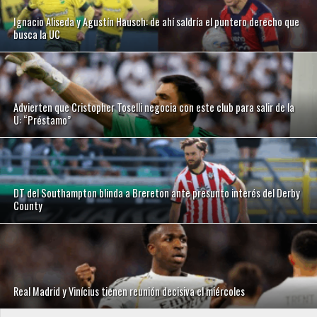
Ignacio Aliseda y Agustín Hausch: de ahí saldría el puntero derecho que
busca la UC
Advierten que Cristopher Toselli negocia con este club para salir de la
U: “Préstamo”
DT del Southampton blinda a Brereton ante presunto interés del Derby
County
Real Madrid y Vinícius tienen reunión decisiva el miércoles