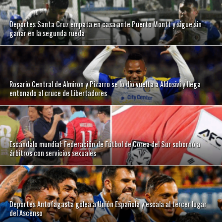
Deportes Santa Cruz empata en casa ante Puerto Montt y sigue sin
ganar en la segunda rueda
Rosario Central de Almiron y Pizarro se lo dio vuelta a Aldosivi y llega
entonado al cruce de Libertadores
Escándalo mundial: Federación de Fútbol de Corea del Sur sobornó a
árbitros con servicios sexuales
Deportes Antofagasta golea a Unión Española y escala al tercer lugar
del Ascenso