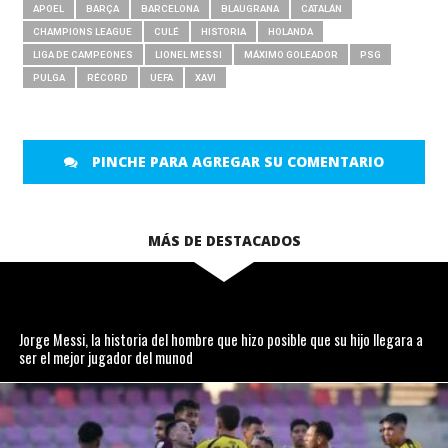
APOEL
BARÇA
BARCELONA
BLAUGRANA
CATALÁN
CHAMPIONS LEAGUE
CULÉ
HISTORIA
HOLANDA
LIGA DE CAMPEONES
LIONEL MESSI
MÁXIMO GOLEADOR
PSG
PULGA
RÉCORD
UEFA
XAVI
PINCHE PARA AGREGAR SU COMENTARIO
MÁS DE DESTACADOS
Jorge Messi, la historia del hombre que hizo posible que su hijo llegara a
ser el mejor jugador del munod