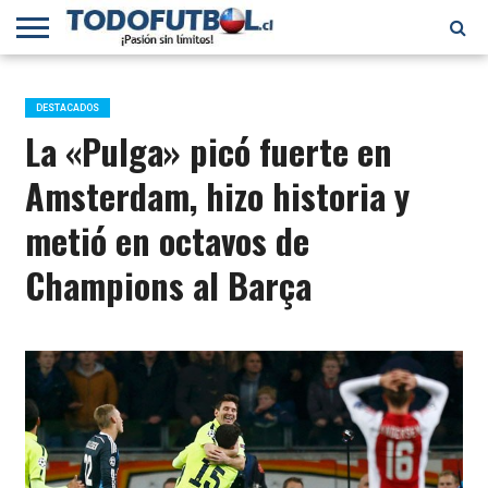
PRIMERA
DIVISIÓN
PRIMERA
SELECCIÓN
CHILENOS
FÚTBOL
B
CHILENA
EN EL
INTERNACIONAL
DESTACADOS
MUNDO
La «Pulga» picó fuerte en
Amsterdam, hizo historia y
metió en octavos de
Champions al Barça