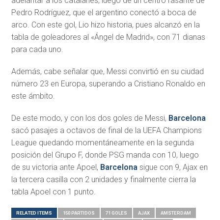
adelantar a los catalanes, luego de un centro rasante de
Pedro Rodríguez, que el argentino conectó a boca de
arco. Con este gol, Lio hizo historia, pues alcanzó en la
tabla de goleadores al «Ángel de Madrid», con 71 dianas
para cada uno.
Además, cabe señalar que, Messi convirtió en su ciudad
número 23 en Europa, superando a Cristiano Ronaldo en
este ámbito.
De este modo, y con los dos goles de Messi,
Barcelona
sacó pasajes a octavos de final de la UEFA Champions
League quedando momentáneamente en la segunda
posición del Grupo F, donde PSG manda con 10, luego
de su victoria ante Apoel,
Barcelona
sigue con 9, Ajax en
la tercera casilla con 2 unidades y finalmente cierra la
tabla Apoel con 1 punto.
RELATED ITEMS
150 PARTIDOS
71 GOLES
AJAX
AMSTERDAM