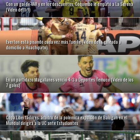
Con un gol de VAR y en los descuentos, Coquimbo le empató a La Serena
(Video del 1-1)
Everton está pisando cada vez más fuerte (Video de la goleada a
domicilio a Huachipato)
En un partidazo Magallanes venció 4-3 a Deportes Temuco (Video de los
7 goles)
Copa Libertadores: árbitro de la polémica expulsión de Balogun en el
Mundial dirigirá a la UC ante Estudiantes