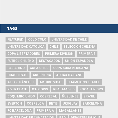
TAGS
FEATURED
COLO COLO
UNIVERSIDAD DE CHILE
UNIVERSIDAD CATÓLICA
CHILE
SELECCIÓN CHILENA
COPA LIBERTADORES
PRIMERA DIVISIÓN
PRIMERA B
FUTBOL CHILENO
DESTACADOS
UNIÓN ESPAÑOLA
PALESTINO
COPA CHILE
COPA SUDAMERICANA
HUACHIPATO
ARGENTINA
AUDAX ITALIANO
ALEXIS SÁNCHEZ
ARTURO VIDAL
CHAMPIONS LEAGUE
RIVER PLATE
O'HIGGINS
REAL MADRID
BOCA JUNIORS
COQUIMBO UNIDO
COBRESAL
ÑUBLENSE
BRASIL
EVERTON
COBRELOA
BETIS
URUGUAY
BARCELONA
FC BARCELONA
PRIMERA A
MAGALLANES
UNIVERSIDAD DE CONCEPCIÓN
PSG
DEPORTES IQUIQUE